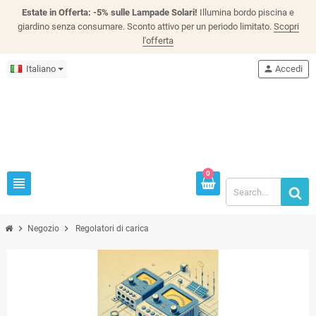
Estate in Offerta: -5% sulle Lampade Solari!
Illumina bordo piscina e
giardino senza consumare. Sconto attivo per un periodo limitato.
Scopri
l'offerta
Italiano
person
Accedi
0
view_headline
chevron_right
chevron_right
Negozio
Regolatori di carica