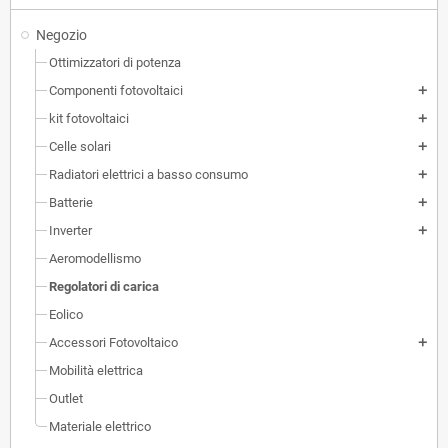
Negozio
Ottimizzatori di potenza
Componenti fotovoltaici
add
kit fotovoltaici
add
Celle solari
add
Radiatori elettrici a basso consumo
add
Batterie
add
Inverter
add
Aeromodellismo
Regolatori di carica
Eolico
Accessori Fotovoltaico
add
Mobilità elettrica
Outlet
Materiale elettrico