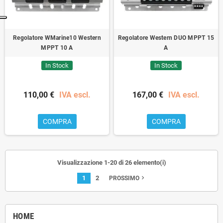
Regolatore WMarine10 Western
Regolatore Western DUO MPPT 15
MPPT 10 A
A
In Stock
In Stock
110,00 €
IVA escl.
167,00 €
IVA escl.
COMPRA
COMPRA
Visualizzazione 1-20 di 26 elemento(i)
1
2
navigate_next
PROSSIMO
HOME