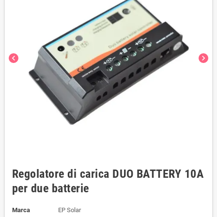
chevron_left
chevron_right
Regolatore di carica DUO BATTERY 10A
per due batterie
Marca
EP Solar