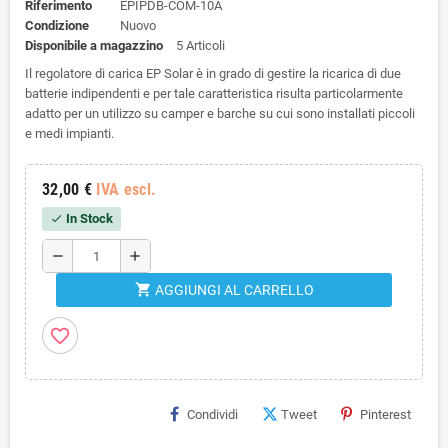
Riferimento
EPIPDB-COM-10A
Condizione
Nuovo
Disponibile a magazzino
5 Articoli
Il regolatore di carica EP Solar è in grado di gestire la ricarica di due
batterie indipendenti e per tale caratteristica risulta particolarmente
adatto per un utilizzo su camper e barche su cui sono installati piccoli
e medi impianti.
32,00 €
IVA escl.
In Stock
check
remove
add
shopping_cart
AGGIUNGI AL CARRELLO
favorite_border
Condividi
Tweet
Pinterest