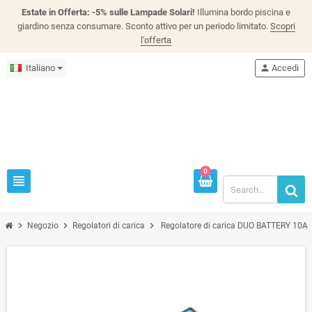
Estate in Offerta: -5% sulle Lampade Solari!
Illumina bordo piscina e
giardino senza consumare. Sconto attivo per un periodo limitato.
Scopri
l'offerta
Italiano
person
Accedi
0
view_headline
chevron_right
chevron_right
chevron_right
Negozio
Regolatori di carica
Regolatore di carica DUO BATTERY 10A p