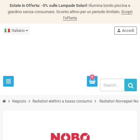
Estate in Offerta: -5% sulle Lampade Solari!
Illumina bordo piscina e
giardino senza consumare. Sconto attivo per un periodo limitato.
Scopri
l'offerta
Italiano
person
Accedi
0
view_headline
chevron_right
chevron_right
chevron_right
Negozio
Radiatori elettrici a basso consumo
Radiatori Norvegesi No