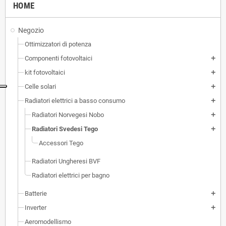
HOME
Negozio
Ottimizzatori di potenza
Componenti fotovoltaici
add
kit fotovoltaici
add
Celle solari
add
Radiatori elettrici a basso consumo
add
Radiatori Norvegesi Nobo
add
Radiatori Svedesi Tego
add
Accessori Tego
Radiatori Ungheresi BVF
Radiatori elettrici per bagno
Batterie
add
Inverter
add
Aeromodellismo