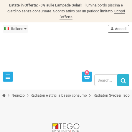
Estate in Offerta: -5% sulle Lampade Solari!
Illumina bordo piscina e
giardino senza consumare. Sconto attivo per un periodo limitato.
Scopri
l'offerta
Italiano
person
Accedi
0
view_headline
chevron_right
chevron_right
chevron_right
Negozio
Radiatori elettrici a basso consumo
Radiatori Svedesi Tego