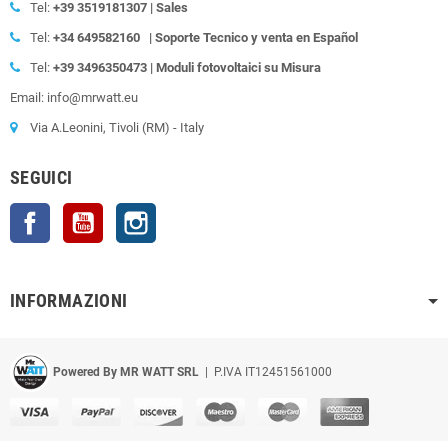
Tel:
+39
3519181307 | Sales
Tel:
+34 649582160
| Soporte Tecnico y venta en Español
Tel:
+39
3496350473 | Moduli fotovoltaici su Misura
Email: info@mrwatt.eu
Via A.Leonini, Tivoli (RM) - Italy
SEGUICI
Facebook
YouTube
Instagram
INFORMAZIONI
Powered By MR WATT SRL
| P.IVA IT12451561000