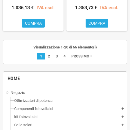
1.036,13 €
IVA escl.
1.353,73 €
IVA escl.
COMPRA
COMPRA
Visualizzazione 1-20 di 66 elemento(i)
1
2
3
4
navigate_next
PROSSIMO
HOME
Negozio
Ottimizzatori di potenza
Componenti fotovoltaici
add
kit fotovoltaici
add
Celle solari
add