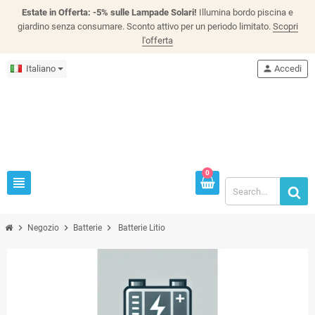
Estate in Offerta: -5% sulle Lampade Solari!
Illumina bordo piscina e
giardino senza consumare. Sconto attivo per un periodo limitato.
Scopri
l'offerta
Italiano
person
Accedi
0
view_headline
chevron_right
chevron_right
chevron_right
Negozio
Batterie
Batterie Litio