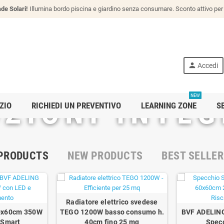
de Solari!
Illumina bordo piscina e giardino senza consumare. Sconto attivo per 
person
Accedi
NEW
ZIONI INTE
ZIO
RICHIEDI UN PREVENTIVO
LEARNING ZONE
S
 PRODUCTS
NEW PRODUCTS
BEST SELLE
Radiatore elettrico svedese
0x60cm 350W
TEGO 1200W basso consumo h.
BVF ADELIN
 Smart
40cm fino 25 mq
Spec