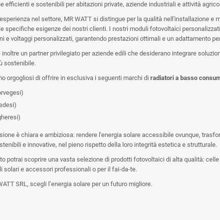
e efficienti e sostenibili per abitazioni private, aziende industriali e attività agrico
esperienza nel settore, MR WATT si distingue per la qualità nell'installazione e m
e specifiche esigenze dei nostri clienti. I nostri moduli fotovoltaici personalizzati 
i e voltaggi personalizzati, garantendo prestazioni ottimali e un adattamento perf
oltre un partner privilegiato per aziende edili che desiderano integrare soluzioni
ù sostenibile.
mo orgogliosi di offrire in esclusiva i seguenti marchi di
radiatori a basso consu
rvegesi)
edesi)
heresi)
sione è chiara e ambiziosa: rendere l'energia solare accessibile ovunque, trasfor
stenibili e innovative, nel pieno rispetto della loro integrità estetica e strutturale.
to potrai scoprire una vasta selezione di prodotti fotovoltaici di alta qualità: celle
i solari e accessori professionali o per il fai-da-te.
ATT SRL, scegli l’energia solare per un futuro migliore.