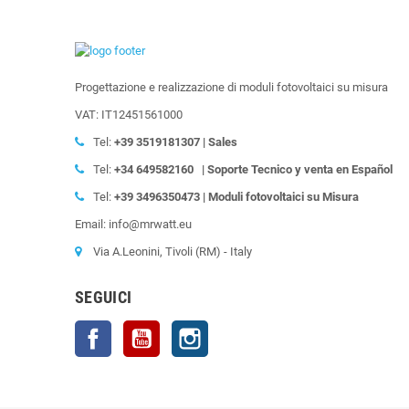
Progettazione e realizzazione di moduli fotovoltaici su misura
VAT: IT12451561000
Tel:
+39
3519181307 | Sales
Tel:
+34 649582160
| Soporte Tecnico y venta en Español
Tel:
+39
3496350473 | Moduli fotovoltaici su Misura
Email: info@mrwatt.eu
Via A.Leonini, Tivoli (RM) - Italy
SEGUICI
Facebook
YouTube
Instagram