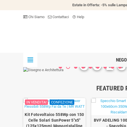
Estate in Offerta: -5% sulle Lampa
Chi Siamo
Contattaci
Help
help_outline
SOLU
view_headline
NEGO
FEATURED
IN VENDITA!
CONFEZIONE
Kit Fotovoltaico 558Wp con 150
Celle Solari SunPower 5"x5"
BVF ADELING 10
(125x125mm) Monocristalline
- Specchio