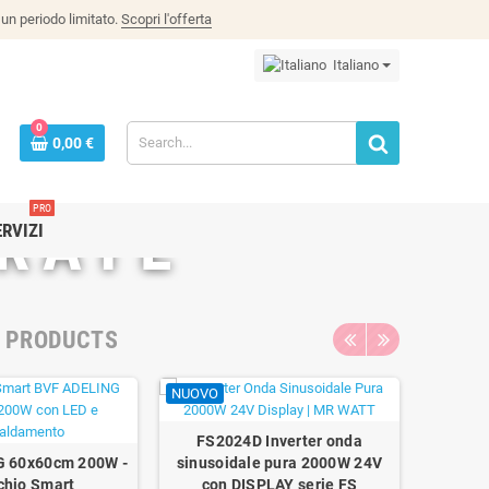
un periodo limitato.
Scopri l'offerta
Italiano
0
0,00 €
PRO
GRATE
ERVIZI
R PRODUCTS
NUOVO
FS2024D Inverter onda
G 60x60cm 200W -
sinusoidale pura 2000W 24V
chio Smart
con DISPLAY serie FS