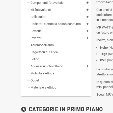
fotovoltaich
Componenti fotovoltaici
add
kit fotovoltaici
Con anni di 
add
soddisfare l
Celle solari
add
in dimension
Radiatori elettrici a basso consumo
add
MR WATT è in
Batterie
add
un futuro pi
Inverter
add
Inoltre, sia
Aeromodellismo
Nobo
(No
Regolatori di carica
Tego
(Sv
Eolico
BVF
(Ung
Accessori Fotovoltaico
add
La nostra vi
Mobilità elettrica
strutture so
Outlet
In questo si
mini pannell
Materiale elettrico
Scegli MR W
CATEGORIE IN PRIMO PIANO
stars