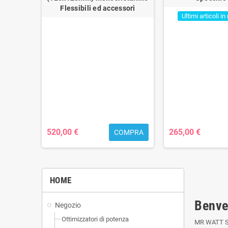
Flessibili ed accessori
Ultimi articoli 
svedese
sumo h.
q
520,00 €
265,00 €
OMPRA
COMPRA
HOME
Benve
Negozio
Ottimizzatori di potenza
MR WATT SRL