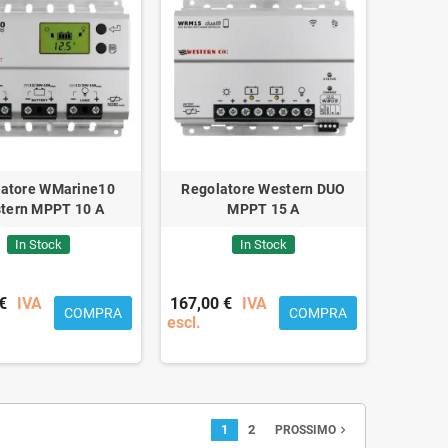
latore WMarine10
Regolatore Western DUO
tern MPPT 10 A
MPPT 15 A
In Stock
In Stock
€
IVA
167,00 €
IVA
COMPRA
COMPRA
escl.
1
2
navigate_next
PROSSIMO