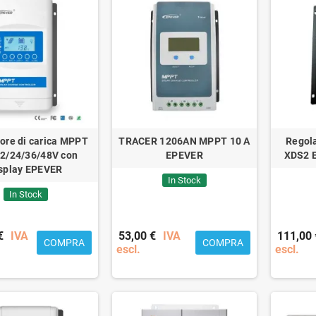
ore di carica MPPT
TRACER 1206AN MPPT 10 A
Regol
2/24/36/48V con
EPEVER
XDS2 
splay EPEVER
In Stock
In Stock
€
IVA
53,00 €
IVA
111,00 
COMPRA
COMPRA
escl.
escl.