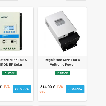
latore MPPT 40 A
Regolatore MPPT 60 A
IRON EP Solar
Voltronic Power
In Stock
In Stock
€
IVA
314,00 €
IVA
COMPRA
COMPRA
escl.