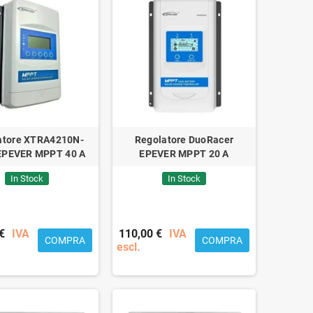
atore XTRA4210N-
Regolatore DuoRacer
EPEVER MPPT 40 A
EPEVER MPPT 20 A
In Stock
In Stock
€
IVA
110,00 €
IVA
COMPRA
COMPRA
escl.