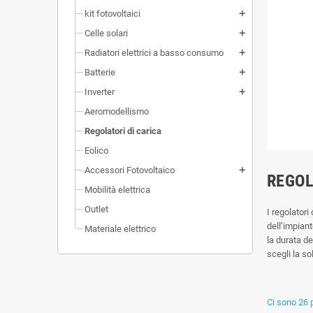
kit fotovoltaici
add
Celle solari
add
Radiatori elettrici a basso consumo
add
Batterie
add
Inverter
add
Aeromodellismo
Regolatori di carica
Eolico
Accessori Fotovoltaico
add
REGOL
Mobilità elettrica
Outlet
I regolatori
dell’impian
Materiale elettrico
la durata de
scegli la so
Ci sono 26 p