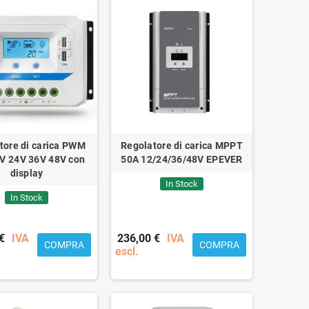
tore di carica PWM
Regolatore di carica MPPT
V 24V 36V 48V con
50A 12/24/36/48V EPEVER
display
In Stock
In Stock
€
IVA
236,00 €
IVA
COMPRA
COMPRA
escl.