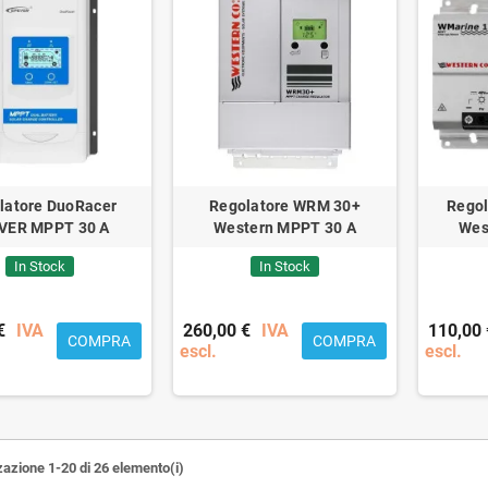
latore DuoRacer
Regolatore WRM 30+
Rego
VER MPPT 30 A
Western MPPT 30 A
Wes
In Stock
In Stock
€
IVA
260,00 €
IVA
110,00 
COMPRA
COMPRA
escl.
escl.
zazione 1-20 di 26 elemento(i)