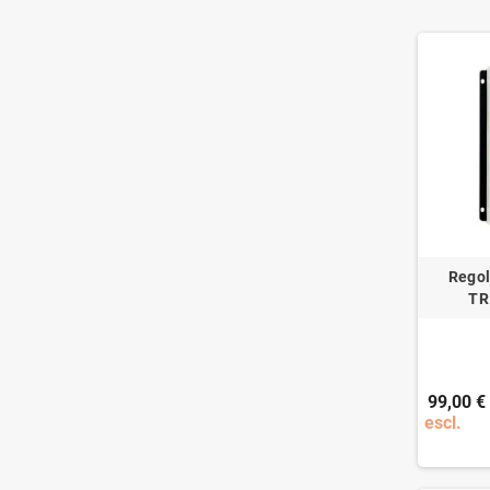
Regol
TR
99,00 €
escl.