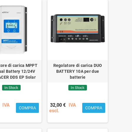
ore di carica MPPT
Regolatore di carica DUO
al Battery 12/24V
BATTERY 10A per due
CER DDS EP Solar
batterie
In Stock
In Stock
IVA
32,00 €
IVA
COMPRA
COMPRA
escl.