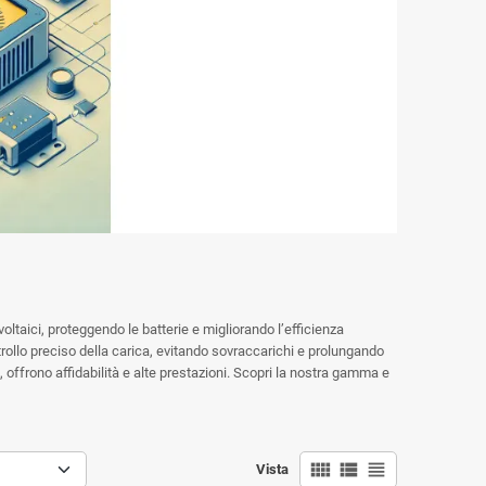
voltaici, proteggendo le batterie e migliorando l’efficienza
trollo preciso della carica, evitando sovraccarichi e prolungando
i, offrono affidabilità e alte prestazioni. Scopri la nostra gamma e
view_comfy
view_list
view_headline
Vista