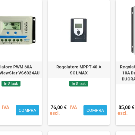
latore PWM 60A
Regolatore MPPT 40 A
Regolat
ViewStar VS6024AU
SOLMAX
10A Du
DUORA
In Stock
In Stock
IVA
76,00 €
IVA
85,00 €
COMPRA
COMPRA
escl.
escl.