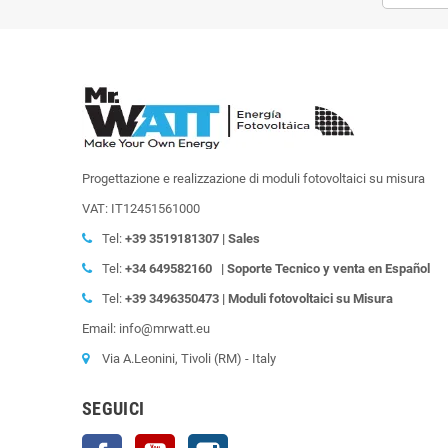
Progettazione e realizzazione di moduli fotovoltaici su misura
VAT: IT12451561000
Tel:
+39
3519181307 | Sales
Tel:
+34 649582160
| Soporte Tecnico y venta en Español
Tel:
+39
3496350473 | Moduli fotovoltaici su Misura
Email: info@mrwatt.eu
Via A.Leonini, Tivoli (RM) - Italy
SEGUICI
Facebook
YouTube
Instagram