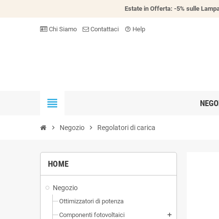
Estate in Offerta: -5% sulle Lampa
Chi Siamo
Contattaci
Help
help_outline
view_headline
NEGO
chevron_right
Negozio
chevron_right
Regolatori di carica
HOME
Negozio
Ottimizzatori di potenza
Componenti fotovoltaici
add