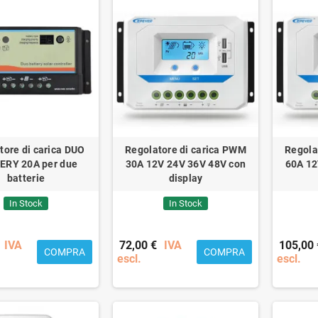
tore di carica DUO
Regolatore di carica PWM
Regola
ERY 20A per due
30A 12V 24V 36V 48V con
60A 12
batterie
display
In Stock
In Stock
IVA
72,00 €
IVA
105,00 
COMPRA
COMPRA
escl.
escl.