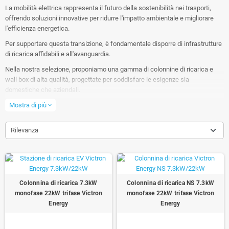
La mobilità elettrica rappresenta il futuro della sostenibilità nei trasporti,
offrendo soluzioni innovative per ridurre l'impatto ambientale e migliorare
l'efficienza energetica.
Per supportare questa transizione, è fondamentale disporre di infrastrutture
di ricarica affidabili e all'avanguardia.
Nella nostra selezione, proponiamo una gamma di colonnine di ricarica e
wall box di alta qualità, progettate per soddisfare le esigenze sia
domestiche che aziendali.
Scegliendo le nostre soluzioni per la mobilità elettrica, contribuirai
Mostra di più
expand_more
attivamente a un futuro più verde e sostenibile, avvalendoti di prodotti
affidabili e tecnologicamente avanzati.
Rilevanza
Colonnina di ricarica 7.3kW
Colonnina di ricarica NS 7.3kW
monofase 22kW trifase Victron
monofase 22kW trifase Victron
Energy
Energy