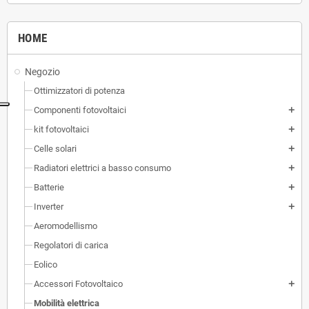
HOME
Negozio
Ottimizzatori di potenza
Componenti fotovoltaici
add
kit fotovoltaici
add
Celle solari
add
Radiatori elettrici a basso consumo
add
Batterie
add
Inverter
add
Aeromodellismo
Regolatori di carica
Eolico
Accessori Fotovoltaico
add
Mobilità elettrica