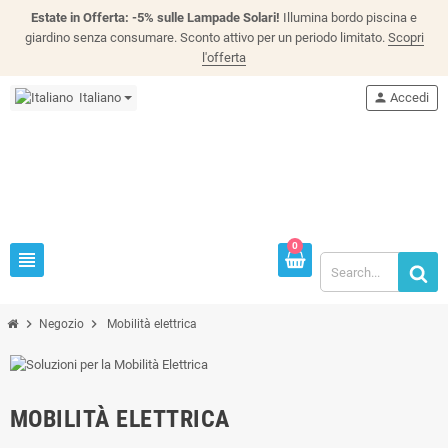
Estate in Offerta: -5% sulle Lampade Solari!
Illumina bordo piscina e
giardino senza consumare. Sconto attivo per un periodo limitato.
Scopri
l'offerta
Italiano
person
Accedi
0
view_headline
chevron_right
chevron_right
Negozio
Mobilità elettrica
MOBILITÀ ELETTRICA