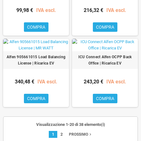
99,98 €
IVA escl.
216,32 €
IVA escl.
COMPRA
COMPRA
Alfen 905661015 Load Balancing
ICU Connect Alfen OCPP Back
License | Ricarica EV
Office | Ricarica EV
340,48 €
IVA escl.
243,20 €
IVA escl.
COMPRA
COMPRA
Visualizzazione 1-20 di 38 elemento(i)
1
2
navigate_next
PROSSIMO