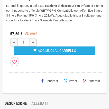
Estendi la garanzia della tua
stazione di ricarica Alfen trifase
di 1 anno
con il pacchetto ufficiale
WRTY-3PH
. Compatibile con Alfen Eve Single
S-line e Pro-line 3PH (fino a 22 kW). Acquistabile fino a 3 volte per una
copertura totale di
fino a 5 anni
dall'installazione.
57,60 €
IVA escl.
remove
add
shopping_cart
AGGIUNGI AL CARRELLO
favorite_border
Condividi
Tweet
Pinterest
DESCRIZIONE
ALLEGATI