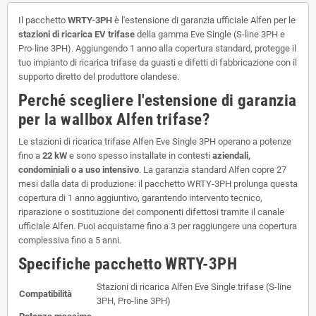
Il pacchetto
WRTY-3PH
è l'estensione di garanzia ufficiale Alfen per le
stazioni di ricarica EV trifase
della gamma Eve Single (S-line 3PH e
Pro-line 3PH). Aggiungendo 1 anno alla copertura standard, protegge il
tuo impianto di ricarica trifase da guasti e difetti di fabbricazione con il
supporto diretto del produttore olandese.
Perché scegliere l'estensione di garanzia
per la wallbox Alfen trifase?
Le stazioni di ricarica trifase Alfen Eve Single 3PH operano a potenze
fino a
22 kW
e sono spesso installate in contesti
aziendali,
condominiali o a uso intensivo
. La garanzia standard Alfen copre 27
mesi dalla data di produzione: il pacchetto WRTY-3PH prolunga questa
copertura di 1 anno aggiuntivo, garantendo intervento tecnico,
riparazione o sostituzione dei componenti difettosi tramite il canale
ufficiale Alfen. Puoi acquistarne fino a 3 per raggiungere una copertura
complessiva fino a 5 anni.
Specifiche pacchetto WRTY-3PH
Stazioni di ricarica Alfen Eve Single trifase (S-line
Compatibilità
3PH, Pro-line 3PH)