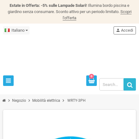
Estate in Offerta: -5% sulle Lampade Solari!
Illumina bordo piscina e
giardino senza consumare. Sconto attivo per un periodo limitato.
Scopri
l'offerta
Italiano
person
Accedi
0
view_headline
chevron_right
chevron_right
chevron_right
Negozio
Mobilità elettrica
WRTY-3PH