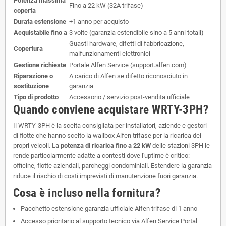
Potenza massima
Fino a 22 kW (32A trifase)
coperta
Durata estensione
+1 anno per acquisto
Acquistabile fino a
3 volte (garanzia estendibile sino a 5 anni totali)
Guasti hardware, difetti di fabbricazione,
Copertura
malfunzionamenti elettronici
Gestione richieste
Portale Alfen Service (support.alfen.com)
Riparazione o
A carico di Alfen se difetto riconosciuto in
sostituzione
garanzia
Tipo di prodotto
Accessorio / servizio post-vendita ufficiale
Quando conviene acquistare WRTY-3PH?
Il WRTY-3PH è la scelta consigliata per installatori, aziende e gestori
di flotte che hanno scelto la wallbox Alfen trifase per la ricarica dei
propri veicoli. La
potenza di ricarica fino a 22 kW
delle stazioni 3PH le
rende particolarmente adatte a contesti dove l'uptime è critico:
officine, flotte aziendali, parcheggi condominiali. Estendere la garanzia
riduce il rischio di costi imprevisti di manutenzione fuori garanzia.
Cosa è incluso nella fornitura?
Pacchetto estensione garanzia ufficiale Alfen trifase di 1 anno
Accesso prioritario al supporto tecnico via Alfen Service Portal