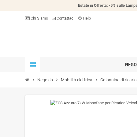
Estate in Offerta: -5% sulle Lampa
Chi Siamo
Contattaci
Help
help_outline
view_headline
NEGO
chevron_right
Negozio
chevron_right
Mobilità elettrica
chevron_right
Colonnina di ricari