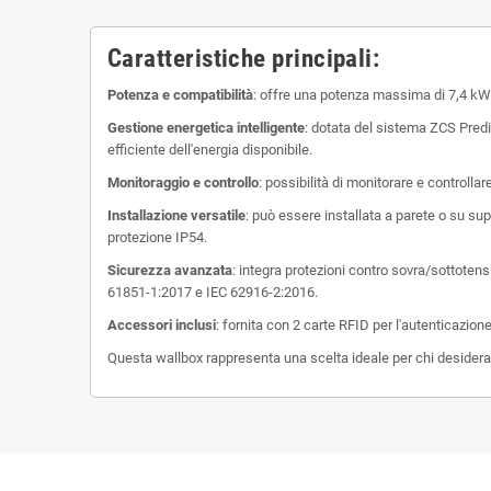
Caratteristiche principali:
Potenza e compatibilità
:
offre una potenza massima di 7,4 kW (32
Gestione energetica intelligente
:
dotata del sistema ZCS Predict
efficiente dell'energia disponibile.
Monitoraggio e controllo
:
possibilità di monitorare e controlla
Installazione versatile
:
può essere installata a parete o su sup
protezione IP54.
Sicurezza avanzata
:
integra protezioni contro sovra/sottotens
61851-1:2017 e IEC 62916-2:2016.
Accessori inclusi
:
fornita con 2 carte RFID per l'autenticazion
Questa wallbox rappresenta una scelta ideale per chi desidera u