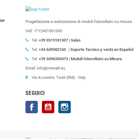
Progettazione e realizzazione di moduli fotovoltaici su misura
VAT: IT12451561000
Tel:
+39
3519181307 | Sales
Tel:
+34 649582160
| Soporte Tecnico y venta en Español
Tel:
+39
3496350473 | Moduli fotovoltaici su Misura
Email: info@mrwatt.eu
Via A.Leonini, Tivoli (RM) - Italy
SEGUICI
Facebook
YouTube
Instagram