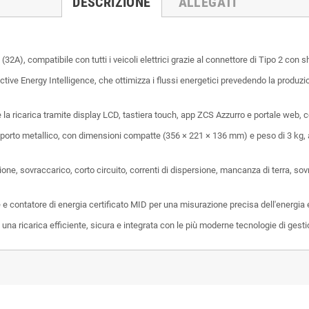
DESCRIZIONE
ALLEGATI
A), compatibile con tutti i veicoli elettrici grazie al connettore di Tipo 2 con sh
ive Energy Intelligence, che ottimizza i flussi energetici prevedendo la produzion
re la ricarica tramite display LCD, tastiera touch, app ZCS Azzurro e portale web, 
porto metallico, con dimensioni compatte (356 × 221 × 136 mm) e peso di 3 kg, ad
ione, sovraccarico, corto circuito, correnti di dispersione, mancanza di terra, 
e e contatore di energia certificato MID per una misurazione precisa dell'energia 
na ricarica efficiente, sicura e integrata con le più moderne tecnologie di gest