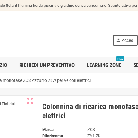
de Solari!
Illumina bordo piscina e giardino senza consumare. Sconto attivo per 
person
Accedi
NEW
ZIO
RICHIEDI UN PREVENTIVO
LEARNING ZONE
S
ca monofase ZCS Azzurro 7kW per veicoli elettrici
zoom_out_map
Colonnina di ricarica monofas
elettrici
Marca
ZCS
Riferimento
ZV1-7K