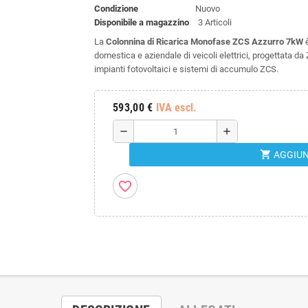
Condizione
Nuovo
Disponibile a magazzino
3 Articoli
La
Colonnina di Ricarica Monofase ZCS Azzurro 7kW
è
domestica e aziendale di veicoli elettrici, progettata d
impianti fotovoltaici e sistemi di accumulo ZCS.
593,00 €
IVA escl.
remove
add
shopping_cart
AGGIUN
favorite_border