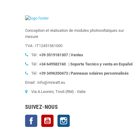
Conception et réalisation de modules photovoltaïques sur
mesure
TVA : IT12451561000
Tél :
+39
3519181307 | Ventes
Tél :
+34 649582160
|
Soporte Tecnico y venta en Español
Tél :
+39
3496350473 | Panneaux solaires personnalisés
Email : info@mrwatt.eu
Via A.Leonini, Tivoli (RM) - Italie
SUIVEZ-NOUS
Facebook
YouTube
Instagram