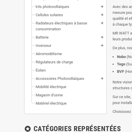
kits photovoltaïques
Avec des an
add
mesure pour
Cellules solaires
add
qualité et 
Radiateurs électriques à basse
add
à chaque ty
consommation
MR WATT est
Batterie
add
leurs produi
Inverseur
add
De plus, no
Aéromodélisme
Nobo
(No
Régulateurs de charge
Tego
(Su
Éolien
BVF
(Hon
Accessoires Photovoltaïques
add
Notre vision
Mobilité électrique
structures d
Magasin d'usine
Sur ce site,
pour instal
Matériel électrique
Choisissez 
CATÉGORIES REPRÉSENTÉES
stars