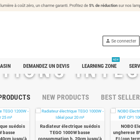
lumière à coût zéro, un charme garanti. Profitez de
5% de réduction
sur nos lamp
person
Se connecter
NEW
TIONS INTÉ
ASIN
DEMANDEZ UN DEVIS
LEARNING ZONE
SERV
 PRODUCTS
NEW PRODUCTS
BEST SELLE
ique suédois
Radiateur électrique suédois
NOBO Ele
W basse
TEGO 1000W basse
ungherese B
40cm jusqu'à
consommation h. 20cm jusqu'à
FI (con term