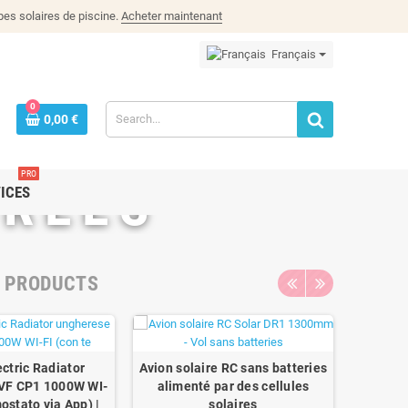
es solaires de piscine.
Acheter maintenant
Français
0
0,00 €
PRO
GRÉES
ICES
R PRODUCTS
ctric Radiator
Avion solaire RC sans batteries
VF CP1 1000W WI-
alimenté par des cellules
ostato via App) |
solaires