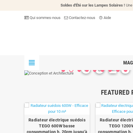
Soldes d'Été sur les Lampes Solaires !
Une 
Qui sommes-nous
Contactez-nous
Aide
help_outline
SOLU
view_headline
MAG
FEATURED
Radiateur électrique suédois
Radiateur électr
TEGO 600W basse
TEGO 1200
consommation h. 20cm jusqu'à
consommation h. 