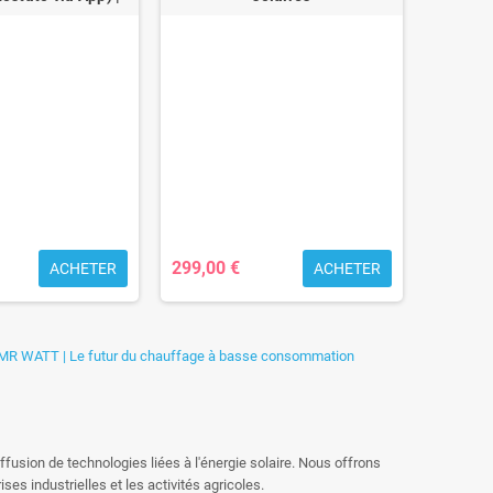
Radiat
T
consomm
299,00 €
160,00
ACHETER
ACHETER
ffusion de technologies liées à l'énergie solaire. Nous offrons
ses industrielles et les activités agricoles.