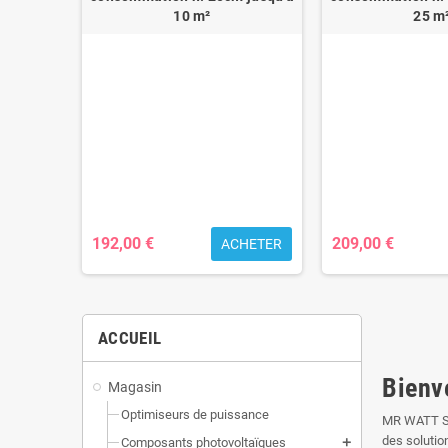
10 m²
25 m
suédois
sse
cm pour
192,00 €
209,00 €
HETER
ACHETER
ACCUEIL
Bienv
Magasin
Optimiseurs de puissance
MR WATT SRL
des solution
Composants photovoltaïques
add