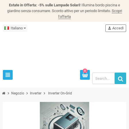
Estate in Offerta: -5% sulle Lampade Solari!
Illumina bordo piscina e
giardino senza consumare. Sconto attivo per un periodo limitato.
Scopri
l'offerta
Italiano
person
Accedi
0
view_headline
chevron_right
chevron_right
chevron_right
Negozio
Inverter
Inverter On-Grid