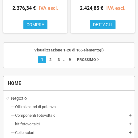
2.376,34 €
IVA escl.
2.424,85 €
IVA escl.
COMPRA
DETTAGLI
Visualizzazione 1-20 di 166 elemento(i)
…
1
2
3
9
navigate_next
PROSSIMO
HOME
Negozio
Ottimizzatori di potenza
Componenti fotovoltaici
add
kit fotovoltaici
add
Celle solari
add