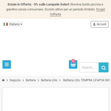
Estate in Offerta: -5% sulle Lampade Solari!
Illumina bordo piscina e
giardino senza consumare. Sconto attivo per un periodo limitato.
Scopri
l'offerta
Italiano
person
Accedi
0
view_headline
chevron_right
chevron_right
chevron_right
chevron_right
Negozio
Batterie
Batterie Litio
Batteria Litio TEMPRA LiFePO4 N