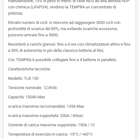
manutenzione; 70% di peso in meno: le celle NDS ad alta densità HDP
con chimica (LiFePO4), rendono la TEMPRA un concentrato di
potenza;
Elevato numero di cicli: si riescono ad raggiungere 3000 cicli con
profondità di scarica del 80%, ma evitando scariche eccessive,
possono arrivare fino a 5000;
Resistenti a carichi gravosi: fino a 4 ore con climatizzatore attivo e fino
a 50% di autonomia in più della classica batteria al litio;
Con TEMPRA è possibile collegare fino a 4 batterie in parallelo.
Caratteristiche tecniche:
Modello: TLB 150
Tensione nominale: 12.8Vdc
Capacità: 150Ah Max
scarica massima raccomandata: 135A Max
scarica massima supportata: 200A / 60sec
Corrente di carica massima supportata: 150A / 1C
Temperatura di esercizio in carica: -10°C / +60°C