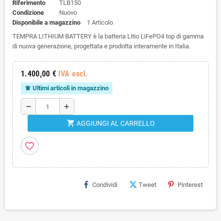
Riferimento
TLB150
Condizione
Nuovo
Disponibile a magazzino
1 Articolo
TEMPRA LITHIUM BATTERY è la batteria Litio LiFePO4 top di gamma
di nuova generazione, progettata e prodotta interamente in Italia.
1.400,00 €
IVA escl.
Ultimi articoli in magazzino
notifications_active
remove
add
shopping_cart
AGGIUNGI AL CARRELLO
favorite_border
Condividi
Tweet
Pinterest