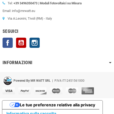
Tel:
+39
3496350473 | Moduli fotovoltaici su Misura
Email: info@mrwatt.eu
Via A.Leonini, Tivoli (RM) - Italy
SEGUICI
Facebook
YouTube
Instagram
INFORMAZIONI
Powered By MR WATT SRL
| P.IVA IT12451561000
Le tue preferenze relative alla privacy
Informativa sulla raccolta