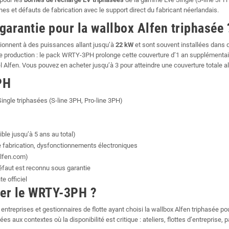
nes et défauts de fabrication avec le support direct du fabricant néerlandais.
garantie pour la wallbox Alfen triphasée 
ionnent à des puissances allant jusqu’à
22 kW
et sont souvent installées dans
de production : le pack WRTY-3PH prolonge cette couverture d’1 an supplémentair
Alfen. Vous pouvez en acheter jusqu’à 3 pour atteindre une couverture totale al
PH
ingle triphasées (S-line 3PH, Pro-line 3PH)
ible jusqu’à 5 ans au total)
e fabrication, dysfonctionnements électroniques
alfen.com)
défaut est reconnu sous garantie
e officiel
ter le WRTY-3PH ?
treprises et gestionnaires de flotte ayant choisi la wallbox Alfen triphasée pou
aux contextes où la disponibilité est critique : ateliers, flottes d’entreprise, pa