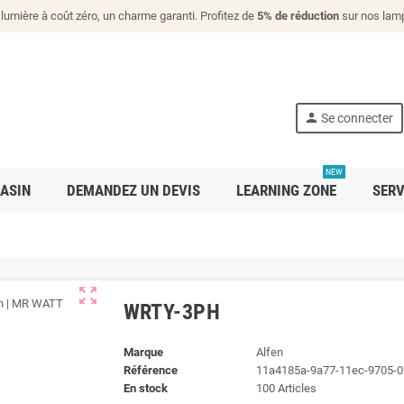
lumière à coût zéro, un charme garanti. Profitez de
5% de réduction
sur nos lamp
person
Se connecter
NEW
ASIN
DEMANDEZ UN DEVIS
LEARNING ZONE
SERV
zoom_out_map
WRTY-3PH
Marque
Alfen
Référence
11a4185a-9a77-11ec-9705-
En stock
100 Articles