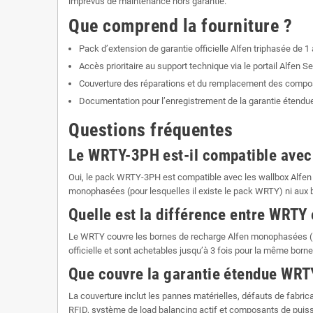
imprévus de maintenance hors garantie.
Que comprend la fourniture ?
Pack d’extension de garantie officielle Alfen triphasée de 1
Accès prioritaire au support technique via le portail Alfen Se
Couverture des réparations et du remplacement des comp
Documentation pour l’enregistrement de la garantie étendu
Questions fréquentes
Le WRTY-3PH est-il compatible avec 
Oui, le pack WRTY-3PH est compatible avec les wallbox Alfen Ev
monophasées (pour lesquelles il existe le pack WRTY) ni aux b
Quelle est la différence entre WRTY
Le WRTY couvre les bornes de recharge Alfen monophasées (1P
officielle et sont achetables jusqu’à 3 fois pour la même borne
Que couvre la garantie étendue WRT
La couverture inclut les pannes matérielles, défauts de fabric
RFID, système de load balancing actif et composants de puiss