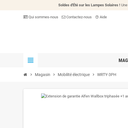
Soldes d'Été sur les Lampes Solaires !
Une 
Qui sommes-nous
Contactez-nous
Aide
help_outline
view_headline
MAG
chevron_right
Magasin
chevron_right
Mobilité électrique
chevron_right
WRTY-3PH