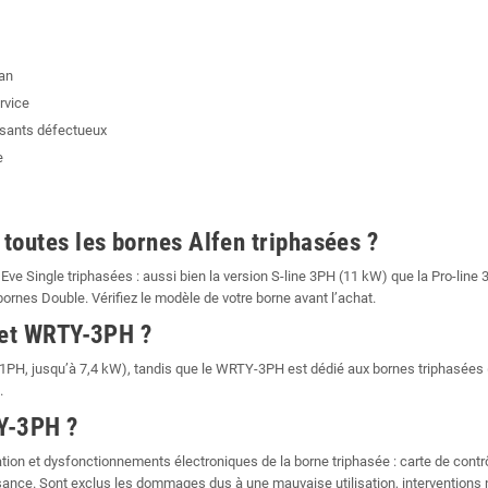
 an
rvice
osants défectueux
e
toutes les bornes Alfen triphasées ?
e Single triphasées : aussi bien la version S-line 3PH (11 kW) que la Pro-line 3
ornes Double. Vérifiez le modèle de votre borne avant l’achat.
 et WRTY-3PH ?
H, jusqu’à 7,4 kW), tandis que le WRTY-3PH est dédié aux bornes triphasées (
.
Y-3PH ?
ation et dysfonctionnements électroniques de la borne triphasée : carte de cont
ance. Sont exclus les dommages dus à une mauvaise utilisation, interventions 