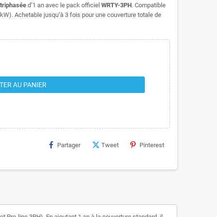
 triphasée
d’1 an avec le pack officiel
WRTY-3PH
. Compatible
 kW). Achetable jusqu’à 3 fois pour une couverture totale de
TER AU PANIER
Partager
Tweet
Pinterest
 Pro-line 3PH). En ajoutant 1 an à la couverture standard, il