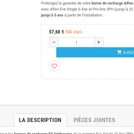
Prolongez la garantie de votre
borne de recharge Alfen
avec Alfen Eve Single S-line et Pro-line 3PH (jusqu’à 22
jusqu’à 5 ans
à partir de l’installation.
57,60 €
IVA escl.
remove
add
shopping_cart
AJOU
favorite_border
LA DESCRIPTION
PIÈCES JOINTES
 pour les
bornes de recharge EV triphasées
de la gamme Eve Single (S-line 3PH et