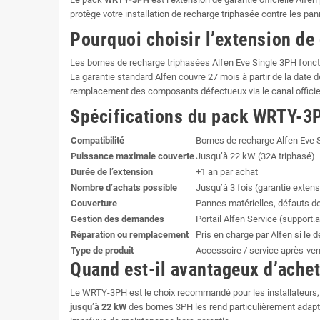
protège votre installation de recharge triphasée contre les pan
Pourquoi choisir l’extension de 
Les bornes de recharge triphasées Alfen Eve Single 3PH fonct
La garantie standard Alfen couvre 27 mois à partir de la date 
remplacement des composants défectueux via le canal officiel 
Spécifications du pack WRTY-3
Compatibilité
Bornes de recharge Alfen Eve S
Puissance maximale couverte
Jusqu’à 22 kW (32A triphasé)
Durée de l’extension
+1 an par achat
Nombre d’achats possible
Jusqu’à 3 fois (garantie extens
Couverture
Pannes matérielles, défauts d
Gestion des demandes
Portail Alfen Service (support.
Réparation ou remplacement
Pris en charge par Alfen si le 
Type de produit
Accessoire / service après-vent
Quand est-il avantageux d’ache
Le WRTY-3PH est le choix recommandé pour les installateurs, en
jusqu’à 22 kW
des bornes 3PH les rend particulièrement adaptées 