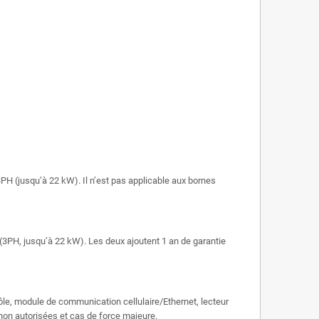
PH (jusqu’à 22 kW). Il n’est pas applicable aux bornes
3PH, jusqu’à 22 kW). Les deux ajoutent 1 an de garantie
rôle, module de communication cellulaire/Ethernet, lecteur
non autorisées et cas de force majeure.