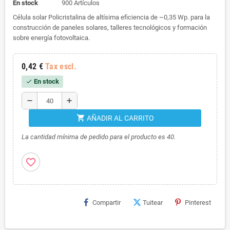
En stock
900 Artículos
Célula solar Policristalina de altísima eficiencia de ~0,35 Wp. para la
construcción de paneles solares, talleres tecnológicos y formación
sobre energía fotovoltaica.
0,42 €
Tax escl.
En stock
check
remove
add
shopping_cart
AÑADIR AL CARRITO
La cantidad mínima de pedido para el producto es 40.
favorite_border
Compartir
Tuitear
Pinterest