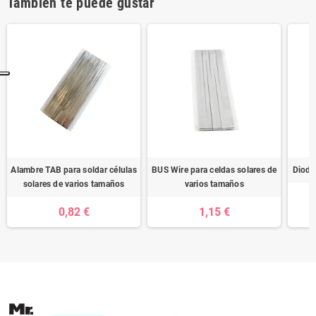
También te puede gustar
Alambre TAB para soldar células
BUS Wire para celdas solares de
Diodo
solares de varios tamaños
varios tamaños
0,82 €
1,15 €