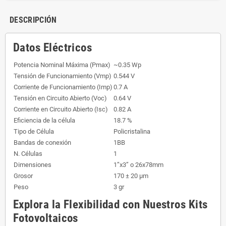
DESCRIPCIÓN
Datos Eléctricos
Potencia Nominal Máxima (Pmax)
~0.35 Wp
Tensión de Funcionamiento (Vmp)
0.544 V
Corriente de Funcionamiento (Imp)
0.7 A
Tensión en Circuito Abierto (Voc)
0.64 V
Corriente en Circuito Abierto (Isc)
0.82 A
Eficiencia de la célula
18.7 %
Tipo de Célula
Policristalina
Bandas de conexión
1BB
N. Células
1
Dimensiones
1”x3” o 26x78mm
Grosor
170 ± 20 µm
Peso
3 gr
Explora la Flexibilidad con Nuestros Kits
Fotovoltaicos