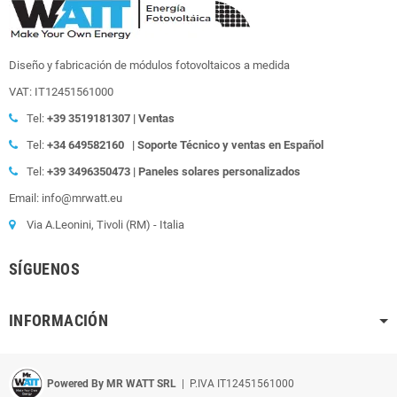
Diseño y fabricación de módulos fotovoltaicos a medida
VAT: IT12451561000
Tel:
+39
3519181307 | Ventas
Tel:
+34 649582160
| Soporte Técnico y ventas en Español
Tel:
+39
3496350473 | Paneles solares personalizados
Email: info@mrwatt.eu
Via A.Leonini, Tivoli (RM) - Italia
SÍGUENOS
INFORMACIÓN
Powered By MR WATT SRL
| P.IVA IT12451561000