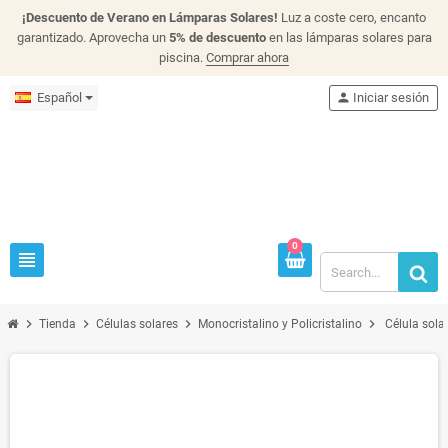
¡Descuento de Verano en Lámparas Solares!
Luz a coste cero, encanto
garantizado. Aprovecha un
5% de descuento
en las lámparas solares para
piscina.
Comprar ahora
Español
person
Iniciar sesión
0
view_headline
chevron_right
chevron_right
chevron_right
chevron_right
Tienda
Células solares
Monocristalino y Policristalino
Célula sola