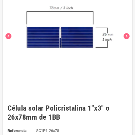
chevron_left
chevron_right
Célula solar Policristalina 1"x3" o
26x78mm de 1BB
Referencia
SC1P1-26x78