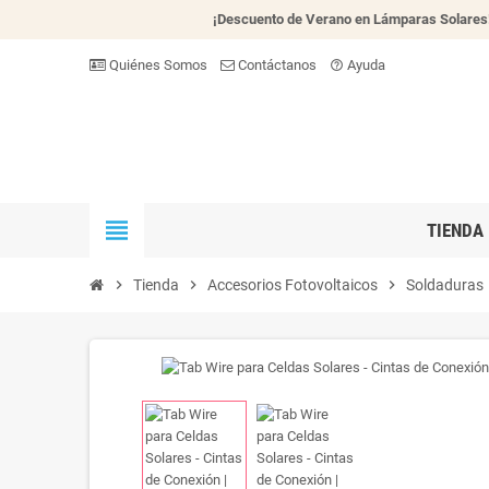
¡Descuento de Verano en Lámparas Solares
Quiénes Somos
Contáctanos
Ayuda
help_outline
view_headline
TIENDA
chevron_right
Tienda
chevron_right
Accesorios Fotovoltaicos
chevron_right
Soldaduras