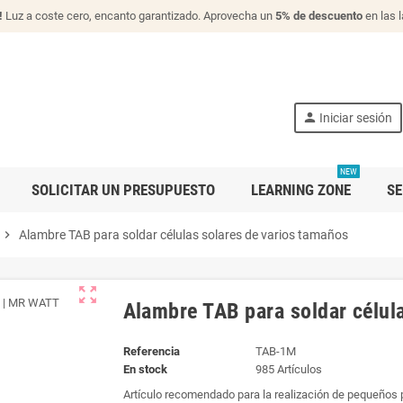
!
Luz a coste cero, encanto garantizado. Aprovecha un
5% de descuento
en las 
person
Iniciar sesión
NEW
SOLICITAR UN PRESUPUESTO
LEARNING ZONE
SE
chevron_right
Alambre TAB para soldar células solares de varios tamaños
zoom_out_map
Alambre TAB para soldar célul
Referencia
TAB-1M
En stock
985 Artículos
Artículo recomendado para la realización de pequeños 