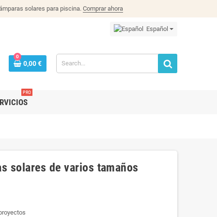
lámparas solares para piscina.
Comprar ahora
Español
0
0,00 €
PRO
RVICIOS
as solares de varios tamaños
proyectos