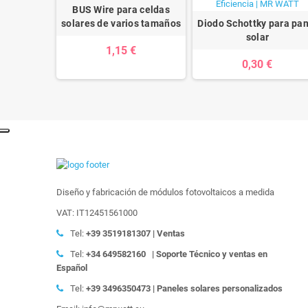
BUS Wire para celdas
solares de varios tamaños
Diodo Schottky para pan
solar
1,15 €
0,30 €
Diseño y fabricación de módulos fotovoltaicos a medida
VAT: IT12451561000
Tel:
+39
3519181307 | Ventas
Tel:
+34 649582160
| Soporte Técnico y ventas en
Español
Tel:
+39
3496350473 | Paneles solares personalizados