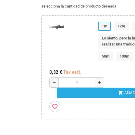
selecciona la cantidad de producto deseada
1m
12m
Longitud
Lo siento, pero la 
realizar una tradu
50m
100m
0,82 €
Tax escl.
remove
add
shopping_cart
AÑAD
favorite_border