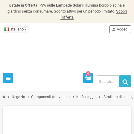
Estate in Offerta: -5% sulle Lampade Solari!
Illumina bordo piscina e
giardino senza consumare. Sconto attivo per un periodo limitato.
Scopri
l'offerta
Italiano
person
Accedi
0
view_headline
chevron_right
chevron_right
chevron_right
chevron_right
Negozio
Componenti fotovoltaici
Kit fissaggio
Struttura di soste