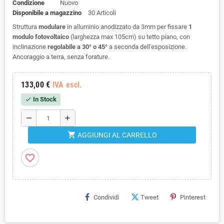
Condizione
Nuovo
Disponibile a magazzino
30 Articoli
Struttura
modulare
in alluminio anodizzato da 3mm per fissare
1
modulo fotovoltaico
(larghezza max 105cm) su tetto piano, con
inclinazione
regolabile a 30° o 45°
a seconda dell'esposizione.
Ancoraggio a terra, senza forature.
133,00 €
IVA escl.
In Stock
check
remove
add
shopping_cart
AGGIUNGI AL CARRELLO
favorite_border
Condividi
Tweet
Pinterest