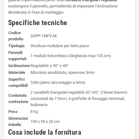
sostengono il pannello, permettendo di impostare l'inclinazione
desiderata in fase di montaggio.
Specifiche tecniche
Codice
SUPP-1MFV-M
prodotto
Tipologia
Struttura modulare per tetto piano
Pannelli
1 modulo fotovoltaico (larghezza max 105 cm)
supportati
Inclinazione
Regolabile a 30° o 45°
Materiale
Alluminio anodizzato, spessore 3mm
Superfici
Tetto piano (ancoraggio a terra)
compatibili
2 cavalletti triangolari regolabili 30°/45°, 2 binari traversi
Contenuto
orizzontali da 110cm, 4 graffette di fissaggio terminali,
confezione
bulloneria
Peso
8 kg
Dimensioni
100 x 50 x 20 cm
imballo
Cosa include la fornitura