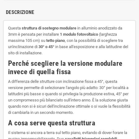
DESCRIZIONE
Questa
struttura di sostegno modulare
in alluminio anodizzato da
3mm è pensata per installare
1 modulo fotovoltaico
(larghezza
massima 105 cm) su
tetto piano
, con la possibilità di scegliere tra
un'inclinazione di
30° o 45°
in base all'esposizione e alla latitudine del
sito di installazione.
Perché scegliere la versione modulare
invece di quella fissa
A differenza delle strutture con inclinazione fissa a 45°, questa
versione permette di selezionare l'angolo più adatto: 30° per località a
latitudini più basse o quando si privilegia la produzione estiva, 45° per
un compromesso più bilanciato sull'intero anno. È la soluzione giusta
quando non si è sicuri dell'inclinazione ottimale o si vuole la flessibilità
di cambiarla in un secondo momento.
A cosa serve questa struttura
Il sistema si ancora a terra sul tetto piano, evitando di dover forare la
guaina impermeabilizzante. Due
cavalletti triangolari regolabili