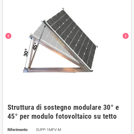
chevron_left
chevron_right
Struttura di sostegno modulare 30° e
45° per modulo fotovoltaico su tetto
Riferimento
SUPP-1MFV-M