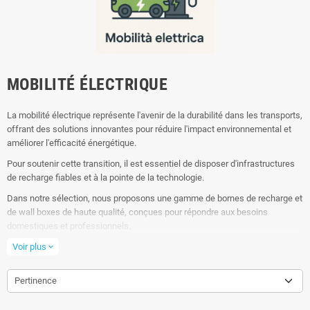
MOBILITÉ ÉLECTRIQUE
La mobilité électrique représente l'avenir de la durabilité dans les transports,
offrant des solutions innovantes pour réduire l'impact environnemental et
améliorer l'efficacité énergétique.
Pour soutenir cette transition, il est essentiel de disposer d'infrastructures
de recharge fiables et à la pointe de la technologie.
Dans notre sélection, nous proposons une gamme de bornes de recharge et
de wall boxes de haute qualité, conçues pour répondre aux besoins
domestiques et professionnels.
En choisissant nos solutions pour la mobilité électrique, vous contribuerez
Voir plus
expand_more
activement à un avenir plus vert et durable, en vous appuyant sur des
produits fiables et technologiquement avancés.
Pertinence