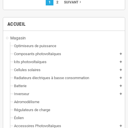
1
2
navigate_next
SUIVANT
ACCUEIL
Magasin
Optimiseurs de puissance
Composants photovoltaïques
add
kits photovoltaïques
add
Cellules solaires
add
Radiateurs électriques à basse consommation
add
Batterie
add
Inverseur
add
Aéromodélisme
Régulateurs de charge
Éolien
Accessoires Photovoltaïques
add