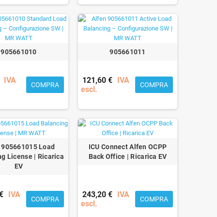
905661010
905661011
IVA
121,60 €
IVA
COMPRA
COMPRA
escl.
n 905661015 Load
ICU Connect Alfen OCPP
g License | Ricarica
Back Office | Ricarica EV
EV
€
IVA
243,20 €
IVA
COMPRA
COMPRA
escl.