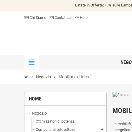
Estate in Offerta: -5% sulle Lampa
Chi Siamo
Contattaci
Help
help_outline
view_headline
NEGO
chevron_right
Negozio
chevron_right
Mobilità elettrica
HOME
MOBIL
Negozio
Ottimizzatori di potenza
La mobilità 
Componenti fotovoltaici
energetica.
add