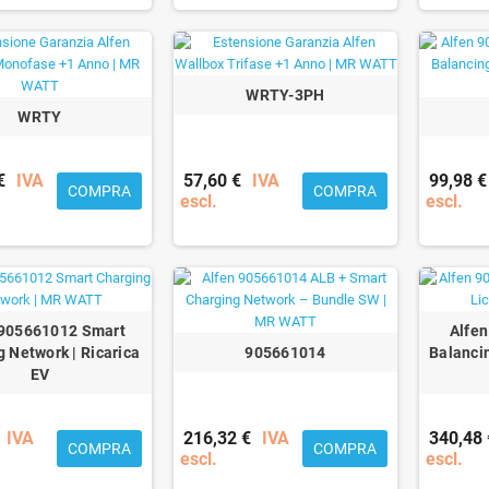
WRTY-3PH
WRTY
€
IVA
57,60 €
IVA
99,98 €
COMPRA
COMPRA
escl.
escl.
 905661012 Smart
Alfe
 Network | Ricarica
905661014
Balancin
EV
IVA
216,32 €
IVA
340,48 
COMPRA
COMPRA
escl.
escl.