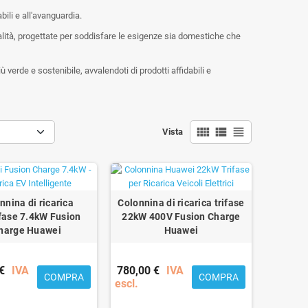
bili e all'avanguardia.
alità, progettate per soddisfare le esigenze sia domestiche che
ù verde e sostenibile, avvalendoti di prodotti affidabili e
view_comfy
view_list
view_headline
Vista
nnina di ricarica
Colonnina di ricarica trifase
ase 7.4kW Fusion
22kW 400V Fusion Charge
harge Huawei
Huawei
€
IVA
780,00 €
IVA
COMPRA
COMPRA
escl.