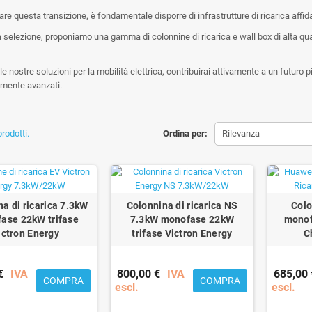
re questa transizione, è fondamentale disporre di infrastrutture di ricarica affida
a selezione, proponiamo una gamma di colonnine di ricarica e wall box di alta qu
e nostre soluzioni per la mobilità elettrica, contribuirai attivamente a un futuro pi
mente avanzati.
rodotti.
Ordina per:
Rilevanza
a di ricarica 7.3kW
Colonnina di ricarica NS
Colo
ase 22kW trifase
7.3kW monofase 22kW
monof
ictron Energy
trifase Victron Energy
C
€
IVA
800,00 €
IVA
685,00 
COMPRA
COMPRA
escl.
escl.