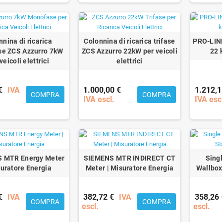
nnina di ricarica
Colonnina di ricarica trifase
PRO-LIN
e ZCS Azzurro 7kW
ZCS Azzurro 22kW per veicoli
22 
veicoli elettrici
elettrici
€
IVA
1.000,00 €
1.212,1
COMPRA
COMPRA
IVA escl.
IVA esc
 MTR Energy Meter
SIEMENS MTR INDIRECT CT
Sing
suratore Energia
Meter | Misuratore Energia
Wallbox
€
IVA
382,72 €
IVA
358,26 
COMPRA
COMPRA
escl.
escl.