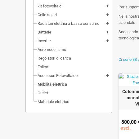
kit fotovoltaici
add
Per supporta
Celle solari
add
Nella nostr
aziendali.
Radiatori elettrici a basso consumo
add
Scegliendo l
Batterie
add
tecnologica
Inverter
add
Aeromodellismo
Regolatori di carica
Ci sono 38 p
Eolico
Accessori Fotovoltaico
add
Mobilità elettrica
Colonnin
Outlet
monof
Materiale elettrico
V
800,00 
escl.