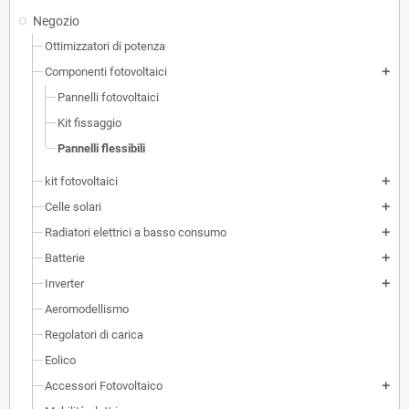
Negozio
Ottimizzatori di potenza
Componenti fotovoltaici
add
Pannelli fotovoltaici
Kit fissaggio
Pannelli flessibili
kit fotovoltaici
add
Celle solari
add
Radiatori elettrici a basso consumo
add
Batterie
add
Inverter
add
Aeromodellismo
Regolatori di carica
Eolico
Accessori Fotovoltaico
add