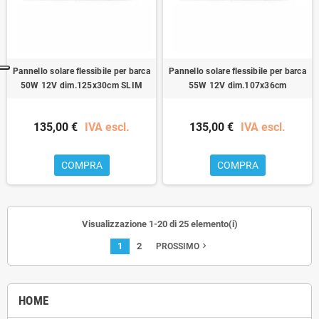
Pannello solare flessibile per barca
Pannello solare flessibile per barca
50W 12V dim.125x30cm SLIM
55W 12V dim.107x36cm
135,00 €
IVA escl.
135,00 €
IVA escl.
COMPRA
COMPRA
Visualizzazione 1-20 di 25 elemento(i)
1
2
navigate_next
PROSSIMO
HOME