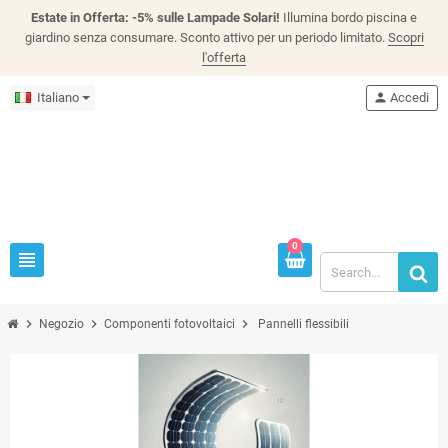
Estate in Offerta: -5% sulle Lampade Solari!
Illumina bordo piscina e
giardino senza consumare. Sconto attivo per un periodo limitato.
Scopri
l'offerta
Italiano
person
Accedi
0
view_headline
chevron_right
chevron_right
chevron_right
Negozio
Componenti fotovoltaici
Pannelli flessibili