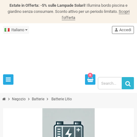
Estate in Offerta: -5% sulle Lampade Solari!
Illumina bordo piscina e
giardino senza consumare. Sconto attivo per un periodo limitato.
Scopri
l'offerta
Italiano
person
Accedi
0
view_headline
chevron_right
chevron_right
chevron_right
Negozio
Batterie
Batterie Litio