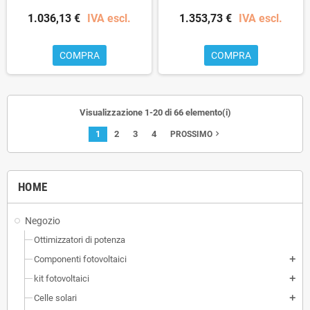
1.036,13 €
IVA escl.
1.353,73 €
IVA escl.
COMPRA
COMPRA
Visualizzazione 1-20 di 66 elemento(i)
1
2
3
4
navigate_next
PROSSIMO
HOME
Negozio
Ottimizzatori di potenza
Componenti fotovoltaici
add
kit fotovoltaici
add
Celle solari
add