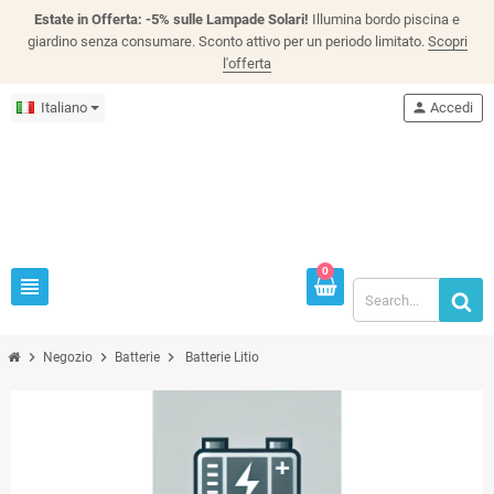
Estate in Offerta: -5% sulle Lampade Solari!
Illumina bordo piscina e
giardino senza consumare. Sconto attivo per un periodo limitato.
Scopri
l'offerta
Italiano
person
Accedi
0
view_headline
chevron_right
chevron_right
chevron_right
Negozio
Batterie
Batterie Litio