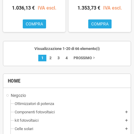
1.036,13 €
IVA escl.
1.353,73 €
IVA escl.
COMPRA
COMPRA
Visualizzazione 1-20 di 66 elemento(i)
1
2
3
4
navigate_next
PROSSIMO
HOME
Negozio
Ottimizzatori di potenza
Componenti fotovoltaici
add
kit fotovoltaici
add
Celle solari
add