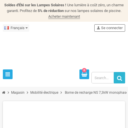
Soldes d'Été sur les Lampes Solaires !
Une lumière à coût zéro, un charme
garanti. Profitez de
5% de réduction
sur nos lampes solaires de piscine.
Acheter maintenant
Français
person
Se connecter
0
view_headline
chevron_right
chevron_right
chevron_right
Magasin
Mobilité électrique
Borne de recharge NS 7,3kW monophasé 