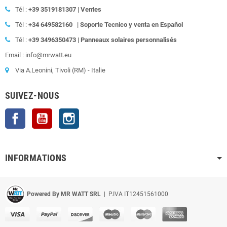
Tél :
+39
3519181307 | Ventes
Tél :
+34 649582160
|
Soporte Tecnico y venta en Español
Tél :
+39
3496350473 | Panneaux solaires personnalisés
Email : info@mrwatt.eu
Via A.Leonini, Tivoli (RM) - Italie
SUIVEZ-NOUS
Facebook
YouTube
Instagram
INFORMATIONS
Powered By MR WATT SRL
| P.IVA IT12451561000