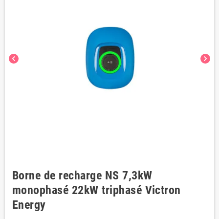
chevron_left
chevron_right
Borne de recharge NS 7,3kW
monophasé 22kW triphasé Victron
Energy