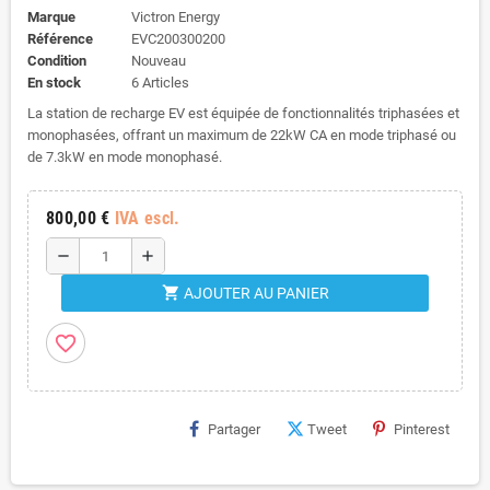
Marque
Victron Energy
Référence
EVC200300200
Condition
Nouveau
En stock
6 Articles
La station de recharge EV est équipée de fonctionnalités triphasées et
monophasées, offrant un maximum de 22kW CA en mode triphasé ou
de 7.3kW en mode monophasé.
800,00 €
IVA escl.
remove
add
shopping_cart
AJOUTER AU PANIER
favorite_border
Partager
Tweet
Pinterest