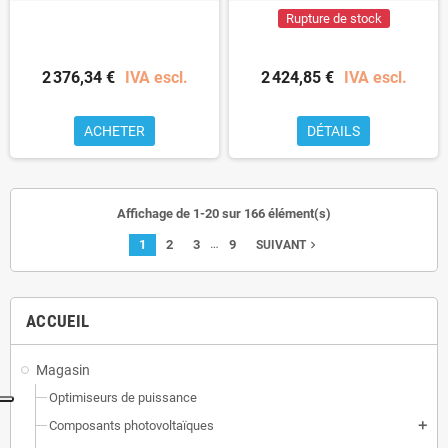
Rupture de stock
2 376,34 €
IVA escl.
2 424,85 €
IVA escl.
ACHETER
DÉTAILS
Affichage de 1-20 sur 166 élément(s)
…
1
2
3
9
navigate_next
SUIVANT
ACCUEIL
Magasin
Optimiseurs de puissance
Composants photovoltaïques
add