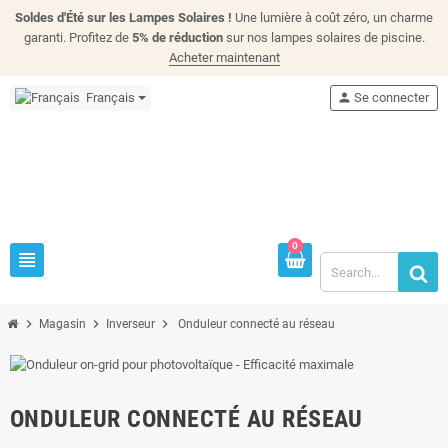
Soldes d'Été sur les Lampes Solaires !
Une lumière à coût zéro, un charme
garanti. Profitez de
5% de réduction
sur nos lampes solaires de piscine.
Acheter maintenant
Français
person
Se connecter
0
view_headline
chevron_right
chevron_right
chevron_right
Magasin
Inverseur
Onduleur connecté au réseau
ONDULEUR CONNECTÉ AU RÉSEAU