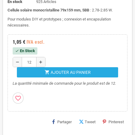
En stock
925 Articles
Cellule solaire monocristalline 79x159 mm, 5BB
: 2.78-2.85 W.
Pour modules DIY et prototypes ; connexion et encapsulation
nécessaires.
1,05 €
IVA escl.
En Stock
check
remove
add
shopping_cart
AJOUTER AU PANIER
La quantité minimale de commande pour le produit est de 12.
favorite_border
Partager
Tweet
Pinterest