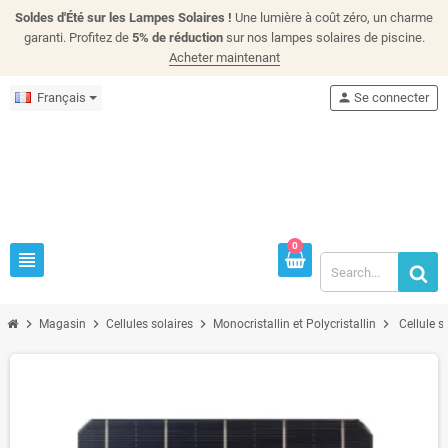
Soldes d'Été sur les Lampes Solaires !
Une lumière à coût zéro, un charme
garanti. Profitez de
5% de réduction
sur nos lampes solaires de piscine.
Acheter maintenant
Français
person
Se connecter
0
view_headline
chevron_right
chevron_right
chevron_right
chevron_right
Magasin
Cellules solaires
Monocristallin et Polycristallin
Cellule 