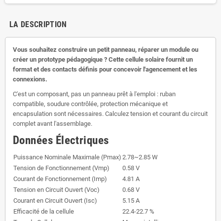
LA DESCRIPTION
Vous souhaitez construire un petit panneau, réparer un module ou
créer un prototype pédagogique ? Cette cellule solaire fournit un
format et des contacts définis pour concevoir l'agencement et les
connexions.
C'est un composant, pas un panneau prêt à l'emploi : ruban
compatible, soudure contrôlée, protection mécanique et
encapsulation sont nécessaires. Calculez tension et courant du circuit
complet avant l'assemblage.
Données Électriques
Puissance Nominale Maximale (Pmax)
2.78~2.85 W
Tension de Fonctionnement (Vmp)
0.58 V
Courant de Fonctionnement (Imp)
4.81 A
Tension en Circuit Ouvert (Voc)
0.68 V
Courant en Circuit Ouvert (Isc)
5.15 A
Efficacité de la cellule
22.4-22.7 %