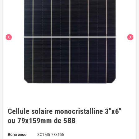
chevron_left
chevron_right
Cellule solaire monocristalline 3"x6"
ou 79x159mm de 5BB
Référence
SC1M5-78x156