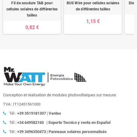
Fil de soudure TAB pour
BUS Wire pour cellules solaires
Diod
cellules solaires de différentes
de différentes tailles
tailles
1,15 €
0,82 €
Conception et réalisation de modules photovoltaïques sur mesure
TVA : IT12451561000
Tél :
+39
3519181307 | Ventes
Tél :
+34 649582160
|
Soporte Tecnico y venta en Español
Tél :
+39
3496350473 | Panneaux solaires personnalisés