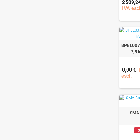
2 509,2
IVA escl
BPEL007H
7,9
0,00 €
escl.
SMA 
R