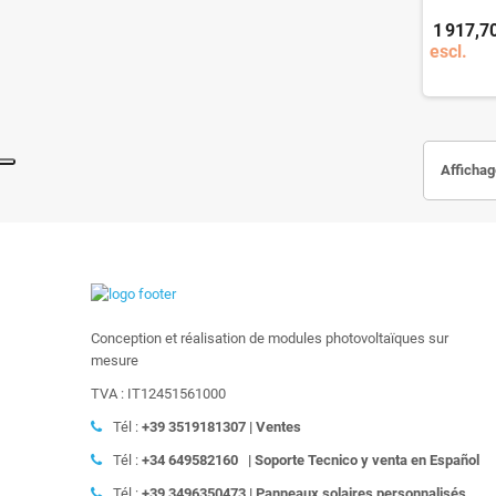
1 917,7
escl.
Affichag
Conception et réalisation de modules photovoltaïques sur
mesure
TVA : IT12451561000
Tél :
+39
3519181307 | Ventes
Tél :
+34 649582160
|
Soporte Tecnico y venta en Español
Tél :
+39
3496350473 | Panneaux solaires personnalisés