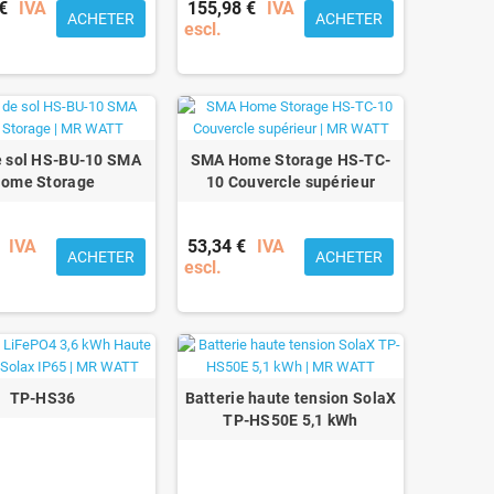
€
IVA
155,98 €
IVA
ACHETER
ACHETER
escl.
e sol HS-BU-10 SMA
SMA Home Storage HS-TC-
ome Storage
10 Couvercle supérieur
IVA
53,34 €
IVA
ACHETER
ACHETER
escl.
TP-HS36
Batterie haute tension SolaX
TP-HS50E 5,1 kWh