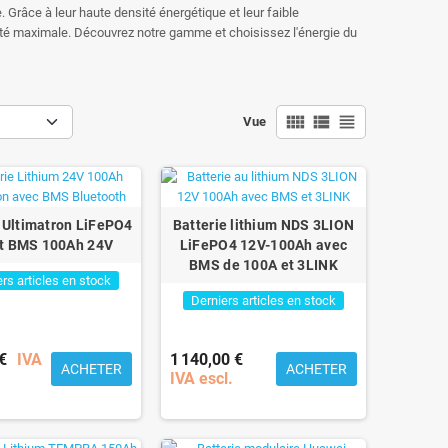
. Grâce à leur haute densité énergétique et leur faible
lité maximale. Découvrez notre gamme et choisissez l'énergie du
view_comfy
view_list
view_headline
Vue
e Ultimatron LiFePO4
Batterie lithium NDS 3LION
t BMS 100Ah 24V
LiFePO4 12V-100Ah avec
BMS de 100A et 3LINK
rs articles en stock
Derniers articles en stock
€
IVA
1 140,00 €
ACHETER
ACHETER
IVA escl.