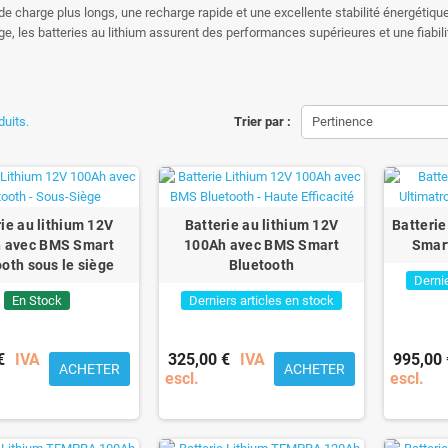
de charge plus longs, une recharge rapide et une excellente stabilité énergétique
e, les batteries au lithium assurent des performances supérieures et une fiabi
duits.
Trier par :
Pertinence
ie au lithium 12V
Batterie au lithium 12V
Batteri
 avec BMS Smart
100Ah avec BMS Smart
Smar
oth sous le siège
Bluetooth
Dernie
En Stock
Derniers articles en stock
€
IVA
325,00 €
IVA
995,00 
ACHETER
ACHETER
escl.
escl.