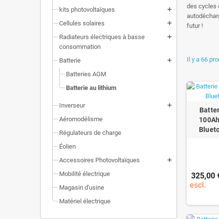
des cycles 
kits photovoltaïques
add
autodécharg
Cellules solaires
add
futur !
Radiateurs électriques à basse
add
consommation
Il y a 66 pro
Batterie
add
Batteries AGM
Batterie au lithium
Inverseur
add
Batter
Aéromodélisme
100Ah
Blueto
Régulateurs de charge
Éolien
Accessoires Photovoltaïques
add
Mobilité électrique
325,00 
escl.
Magasin d'usine
Matériel électrique