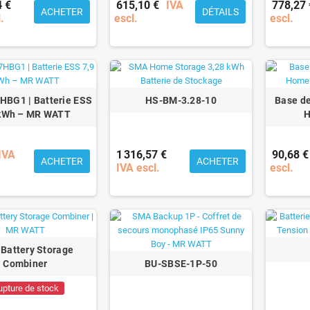
4 €
615,10 €
IVA
778,27 
ACHETER
DÉTAILS
.
escl.
escl.
BG1 | Batterie ESS
HS-BM-3.28-10
Base d
 kWh – MR WATT
H
IVA
1 316,57 €
90,68 €
ACHETER
ACHETER
IVA escl.
escl.
Battery Storage
Combiner
BU-SBSE-1P-50
upture de stock