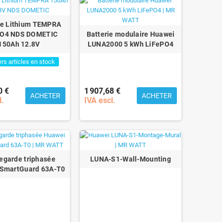
ie Lithium TEMPRA
PO4 NDS DOMETIC
Batterie modulaire Huawei
150Ah 12.8V
LUNA2000 5 kWh LiFePO4
rs articles en stock
0 €
1 907,68 €
ACHETER
ACHETER
l.
IVA escl.
egarde triphasée
LUNA-S1-Wall-Mounting
SmartGuard 63A-T0