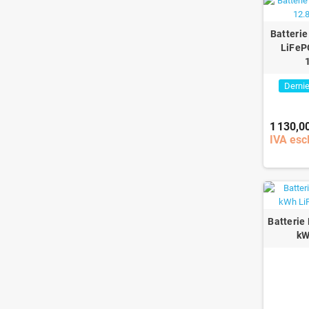
Batteri
LiFeP
Dernie
1 130,0
IVA escl
Batterie
kW