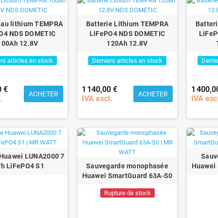
e au lithium TEMPRA
Batterie Lithium TEMPRA
Batter
O4 NDS DOMETIC
LiFePO4 NDS DOMETIC
LiFe
100Ah 12.8V
120Ah 12.8V
rs articles en stock
Derniers articles en stock
Dernie
0 €
1 140,00 €
1 400,0
ACHETER
ACHETER
.
IVA escl.
IVA esc
 Huawei LUNA2000 7
Sauv
h LiFePO4 S1
Sauvegarde monophasée
Huawei 
Huawei SmartGuard 63A-S0
Rupture de stock