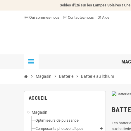
Soldes d'Été sur les Lampes Solaires !
Une 
Qui sommes-nous
Contactez-nous
Aide
help_outline
view_headline
MAG
chevron_right
Magasin
chevron_right
Batterie
chevron_right
Batterie au lithium
ACCUEIL
BATTE
Magasin
Optimiseurs de puissance
Les batterie
Composants photovoltaïques
aux batteri
add