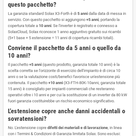
questo pacchetto?
La garanzia standard Solax X3-Forth è di
5 anni
dalla data di messa in
servizio. Con questo pacchetto si aggiungono
+5 anni
, portando la
copertura totale a
10 anni
. Se l'inverter è registrato e connesso a
SolaxCloud, Solax riconosce 1 anno aggiuntivo gratuito sui ricambi
(5+1 base + 5 estensione = 11 anni di copertura ricambi totali).
Conviene il pacchetto da 5 anni o quello da
10 anni?
Il pacchetto
+5 anni
(questo prodotto, garanzia totale 10 anni) è la
scelta corretta se l'orizzonte di esercizio dell'impianto è di circa 10
anni o se la valutazione costi/benefici favorisce un'estensione più
contenuta. Il pacchetto
+10 anni
(X3-FTH-80K-10anni, garanzia totale
15 anni) è consigliato per impianti commerciali che resteranno
operativi oltre i 10 anni e per cui la sostituzione di un inverter da 80 kW
fuori garanzia costituirebbe un rischio economico significativo.
L'estensione copre anche danni accidentali o
sovratensioni?
No. L'estensione copre
difetti dei materiali e di lavorazione
, in linea
con i Termini & Condizioni di Garanzia limitata Solax. Sono esclusi: