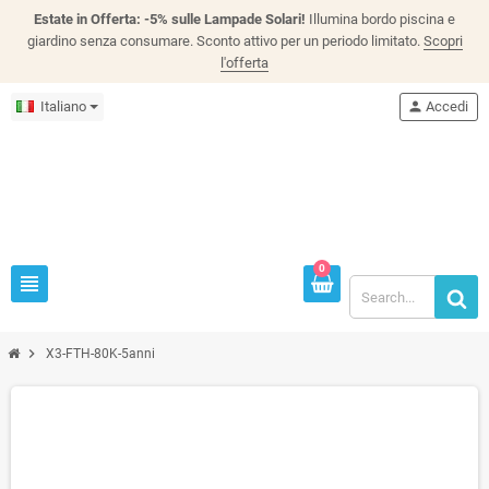
Estate in Offerta: -5% sulle Lampade Solari!
Illumina bordo piscina e
giardino senza consumare. Sconto attivo per un periodo limitato.
Scopri
l'offerta
Italiano
person
Accedi
0
view_headline
chevron_right
X3-FTH-80K-5anni