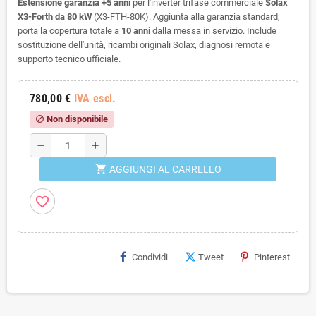
Estensione garanzia +5 anni
per l'inverter trifase commerciale
Solax
X3-Forth da 80 kW
(X3-FTH-80K). Aggiunta alla garanzia standard,
porta la copertura totale a
10 anni
dalla messa in servizio. Include
sostituzione dell'unità, ricambi originali Solax, diagnosi remota e
supporto tecnico ufficiale.
780,00 €
IVA escl.
Non disponibile
block
remove
add
shopping_cart
AGGIUNGI AL CARRELLO
favorite_border
Condividi
Tweet
Pinterest