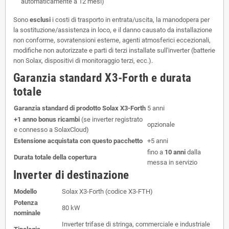
automaticamente a 12 mesi)
Sono
esclusi
i costi di trasporto in entrata/uscita, la manodopera per
la sostituzione/assistenza in loco, e il danno causato da installazione
non conforme, sovratensioni esterne, agenti atmosferici eccezionali,
modifiche non autorizzate e parti di terzi installate sull'inverter (batterie
non Solax, dispositivi di monitoraggio terzi, ecc.).
Garanzia standard X3-Forth e durata
totale
Garanzia standard di prodotto Solax X3-Forth
5 anni
+1 anno bonus ricambi
(se inverter registrato
opzionale
e connesso a SolaxCloud)
Estensione acquistata con questo pacchetto
+5 anni
fino a
10 anni
dalla
Durata totale della copertura
messa in servizio
Inverter di destinazione
Modello
Solax X3-Forth (codice X3-FTH)
Potenza
80 kW
nominale
Inverter trifase di stringa, commerciale e industriale