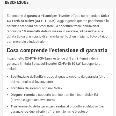
DESCRIZIONE
Estensione di
garanzia +5 anni
per l'inverter trifase commerciale
Solax
X3-Forth da 80 kW (X3-FTH-80K)
. Aggiungendo questo pacchetto alla
garanzia standard del produttore, la copertura totale dell'inverter
raggiunge
10 anni dalla data di messa in servizio
, allineandosi alla
durata tipica di un piano di ammortamento di un impianto fotovoltaico
commerciale o industriale.
Cosa comprende l'estensione di garanzia
Il pacchetto
X3-FTH-80K-5anni
estende di 5 anni i termini della
garanzia limitata Solax sull'inverter
X3-Forth 80 kW
. La copertura
include:
Sostituzione dell'unità
in caso di guasto coperto da garanzia (difetti
dei materiali o di lavorazione)
Fornitura dei ricambi
originali Solax
Diagnosi remota
e supporto tecnico tramite il team Solax EU
(service.eu@solaxpower.com)
Trasferimento della garanzia residua
al prodotto sostitutivo (per
garanzie residue inferiori a 1 anno il termine è esteso