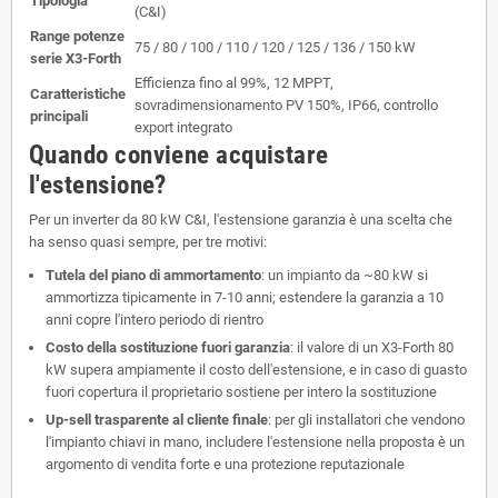
Tipologia
(C&I)
Range potenze
75 / 80 / 100 / 110 / 120 / 125 / 136 / 150 kW
serie X3-Forth
Efficienza fino al 99%, 12 MPPT,
Caratteristiche
sovradimensionamento PV 150%, IP66, controllo
principali
export integrato
Quando conviene acquistare
l'estensione?
Per un inverter da 80 kW C&I, l'estensione garanzia è una scelta che
ha senso quasi sempre, per tre motivi:
Tutela del piano di ammortamento
: un impianto da ~80 kW si
ammortizza tipicamente in 7-10 anni; estendere la garanzia a 10
anni copre l'intero periodo di rientro
Costo della sostituzione fuori garanzia
: il valore di un X3-Forth 80
kW supera ampiamente il costo dell'estensione, e in caso di guasto
fuori copertura il proprietario sostiene per intero la sostituzione
Up-sell trasparente al cliente finale
: per gli installatori che vendono
l'impianto chiavi in mano, includere l'estensione nella proposta è un
argomento di vendita forte e una protezione reputazionale