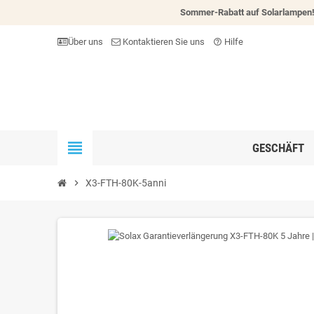
Sommer-Rabatt auf Solarlampen
Über uns
Kontaktieren Sie uns
Hilfe
help_outline
view_headline
GESCHÄFT
chevron_right
X3-FTH-80K-5anni