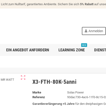
!
Licht zum Nulltarif, garantiertes Ambiente. Sichern Sie sich
5% Rabatt
auf unse
person
Anmelden
NEW
EIN ANGEBOT ANFORDERN
LEARNING ZONE
DIENS
zoom_out_map
X3-FTH-80K-5anni
Marke
Solax Power
Referenz
93dac730-4ac6-11f0-8c15-
Garantieverlängerung +5 Jahre
für den dreiphasigen 