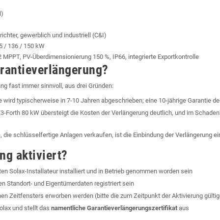
H)
chter, gewerblich und industriell (C&I)
25 / 136 / 150 kW
 MPPT, PV-Überdimensionierung 150 %, IP66, integrierte Exportkontrolle
arantieverlängerung?
ng fast immer sinnvoll, aus drei Gründen:
e wird typischerweise in 7-10 Jahren abgeschrieben; eine 10-jährige Garantie 
X3-Forth 80 kW übersteigt die Kosten der Verlängerung deutlich, und im Schadens
re, die schlüsselfertige Anlagen verkaufen, ist die Einbindung der Verlängerung
ng aktiviert?
ten Solax-Installateur installiert und in Betrieb genommen worden sein
en Standort- und Eigentümerdaten registriert sein
n Zeitfensters erworben werden (bitte die zum Zeitpunkt der Aktivierung gült
lax und stellt das
namentliche Garantieverlängerungszertifikat
aus