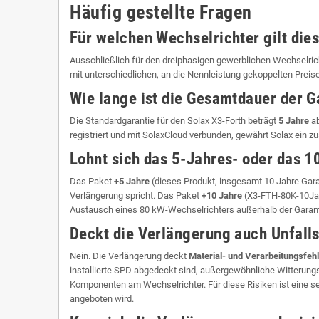
Häufig gestellte Fragen
Für welchen Wechselrichter gilt die
Ausschließlich für den dreiphasigen gewerblichen Wechselri
mit unterschiedlichen, an die Nennleistung gekoppelten Preisen
Wie lange ist die Gesamtdauer der G
Die Standardgarantie für den Solax X3-Forth beträgt
5 Jahre
ab
registriert und mit SolaxCloud verbunden, gewährt Solax ein z
Lohnt sich das 5-Jahres- oder das 
Das Paket
+5 Jahre
(dieses Produkt, insgesamt 10 Jahre Garan
Verlängerung spricht. Das Paket
+10 Jahre
(X3-FTH-80K-10Jahr
Austausch eines 80 kW-Wechselrichters außerhalb der Garantie
Deckt die Verlängerung auch Unfal
Nein. Die Verlängerung deckt
Material- und Verarbeitungsfeh
installierte SPD abgedeckt sind, außergewöhnliche Witterungs
Komponenten am Wechselrichter. Für diese Risiken ist eine s
angeboten wird.