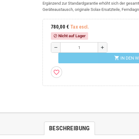
Ergänzend zur Standardgarantie erhöht sich der gesam
Geräteaustausch, originale Solax-Ersatzteile, Ferndiagn
780,00 €
Tax escl.
Nicht auf Lager
block
remove
add
shopping_cart
IN DEN 
favorite_border
BESCHREIBUNG