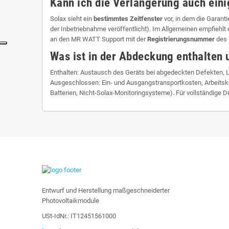
Kann ich die Verlängerung auch eini
Solax sieht ein
bestimmtes Zeitfenster
vor, in dem die Garant
der Inbetriebnahme veröffentlicht). Im Allgemeinen empfiehlt e
an den MR WATT Support mit der
Registrierungsnummer
des 
Was ist in der Abdeckung enthalten 
Enthalten: Austausch des Geräts bei abgedeckten Defekten, Li
Ausgeschlossen: Ein- und Ausgangstransportkosten, Arbeitskost
Batterien, Nicht-Solax-Monitoringsysteme). Für vollständige 
Entwurf und Herstellung maßgeschneiderter
Photovoltaikmodule
USt-IdNr.: IT12451561000