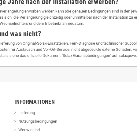
ge Jahre nach der Installation erwerben?
ieverlängerung erworben werden kann (die genauen Bedingungen sind in den jew
s sich, die Verlängerung gleichzeitig oder unmittelbar nach der Installation zu e
Wechselrichters und dem Inbetriebnahmedatum.
und was nicht?
eferung von Original-Solax-Ersatzteilen, Fern-Diagnose und technischer Support
en für Austausch und Vor-Ort-Service, nicht abgedeckte externe Schäden, von Dr
Details siehe das offizielle Dokument "Solax Garantiebedingungen" auf solaxpow
INFORMATIONEN
Lieferung
Nutzungsbedingungen
Wer wir sind