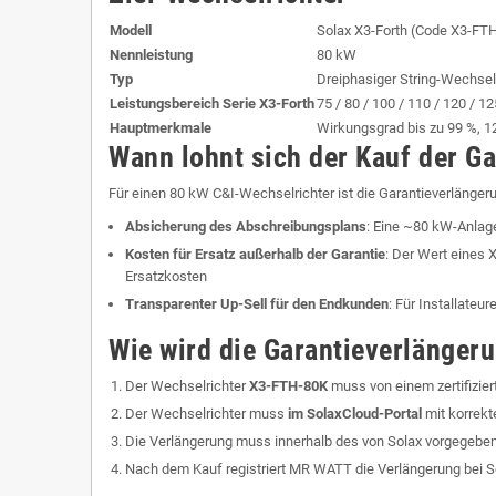
Modell
Solax X3-Forth (Code X3-FT
Nennleistung
80 kW
Typ
Dreiphasiger String-Wechselri
Leistungsbereich Serie X3-Forth
75 / 80 / 100 / 110 / 120 / 1
Hauptmerkmale
Wirkungsgrad bis zu 99 %, 12
Wann lohnt sich der Kauf der G
Für einen 80 kW C&I-Wechselrichter ist die Garantieverlängeru
Absicherung des Abschreibungsplans
: Eine ~80 kW-Anlag
Kosten für Ersatz außerhalb der Garantie
: Der Wert eines 
Ersatzkosten
Transparenter Up-Sell für den Endkunden
: Für Installateu
Wie wird die Garantieverlängeru
Der Wechselrichter
X3-FTH-80K
muss von einem zertifizier
Der Wechselrichter muss
im SolaxCloud-Portal
mit korrekt
Die Verlängerung muss innerhalb des von Solax vorgegebene
Nach dem Kauf registriert MR WATT die Verlängerung bei So