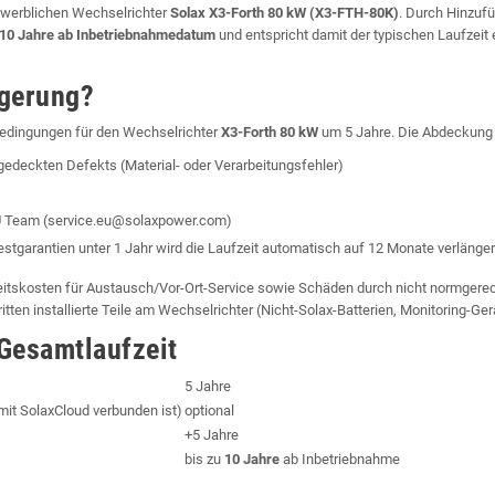
ewerblichen Wechselrichter
Solax X3-Forth 80 kW (X3-FTH-80K)
. Durch Hinzuf
10 Jahre ab Inbetriebnahmedatum
und entspricht damit der typischen Laufzeit
ngerung?
bedingungen für den Wechselrichter
X3-Forth 80 kW
um 5 Jahre. Die Abdeckung 
bgedeckten Defekts (Material- oder Verarbeitungsfehler)
EU Team (service.eu@solaxpower.com)
estgarantien unter 1 Jahr wird die Laufzeit automatisch auf 12 Monate verlänger
eitskosten für Austausch/Vor-Ort-Service sowie Schäden durch nicht normgerec
en installierte Teile am Wechselrichter (Nicht-Solax-Batterien, Monitoring-Gerä
Gesamtlaufzeit
5 Jahre
mit SolaxCloud verbunden ist)
optional
+5 Jahre
bis zu
10 Jahre
ab Inbetriebnahme