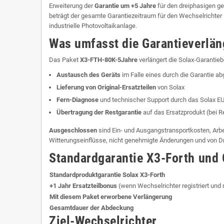
Erweiterung der
Garantie um +5 Jahre
für den dreiphasigen g
beträgt der gesamte Garantiezeitraum für den Wechselrichter
industrielle Photovoltaikanlage.
Was umfasst die Garantieverlä
Das Paket
X3-FTH-80K-5Jahre
verlängert die Solax-Garantie
Austausch des Geräts
im Falle eines durch die Garantie a
Lieferung von Original-Ersatzteilen
von Solax
Fern-Diagnose
und technischer Support durch das Solax 
Übertragung der Restgarantie
auf das Ersatzprodukt (bei R
Ausgeschlossen
sind Ein- und Ausgangstransportkosten, Arb
Witterungseinflüsse, nicht genehmigte Änderungen und von Dritt
Standardgarantie X3-Forth und 
Standardproduktgarantie Solax X3-Forth
+1 Jahr Ersatzteilbonus
(wenn Wechselrichter registriert und 
Mit diesem Paket erworbene Verlängerung
Gesamtdauer der Abdeckung
Ziel-Wechselrichter