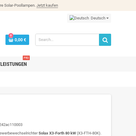
re Solar-Poollampen.
Jetzt kaufen
Deutsch
0
0,00 €
PRO
TLEISTUNGEN
0242ac110003
Gewerbewechselrichter
Solax X3-Forth 80 kW
(X3-FTH-80K).