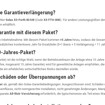
se Garantieverlängerung?
chter
Solax X3-Forth 80 kW
(Code
X3-FTH-80K
). Für andere Leistungsgrößen der
 erhältlich.
arantie mit diesem Paket?
 Inbetriebnahme. Mit diesem Paket kommen
+5 Jahre
hinzu, sodass die Ges
usätzliches kostenloses Jahr für Ersatzteile (5+1 Basis + 5 Verlängerung = 11 J
10-Jahres-Paket?
tie) ist die richtige Wahl, wenn der Betriebszeitraum der Anlage etwa 10 Jahr
e, insgesamt 15 Jahre Garantie) wird für gewerbliche Anlagen empfohlen, die 
 ein erhebliches wirtschaftliches Risiko darstellen würde.
lschäden oder Überspannungen ab?
ler
ab, gemäß den Solax-Garantiebedingungen. Ausgeschlossen sind: Schäden du
einflüsse, nicht normgerechte Installation, nicht genehmigte Änderungen, Manip
eparate
All-Risk-Versicherung
erforderlich, die typischerweise als Teil eines W