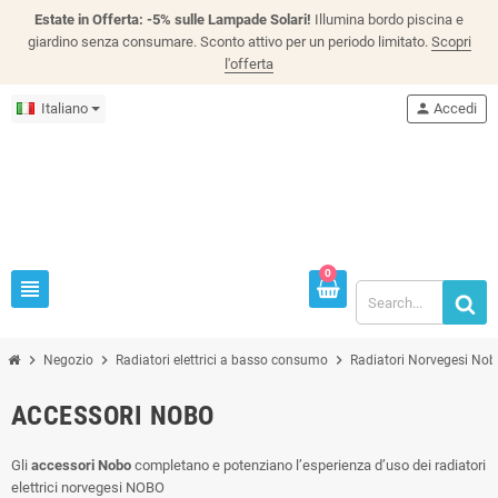
Estate in Offerta: -5% sulle Lampade Solari!
Illumina bordo piscina e
giardino senza consumare. Sconto attivo per un periodo limitato.
Scopri
l'offerta
Italiano
person
Accedi
0
view_headline
chevron_right
chevron_right
chevron_right
Negozio
Radiatori elettrici a basso consumo
Radiatori Norvegesi No
ACCESSORI NOBO
Gli
accessori Nobo
completano e potenziano l’esperienza d’uso dei radiatori
elettrici norvegesi NOBO