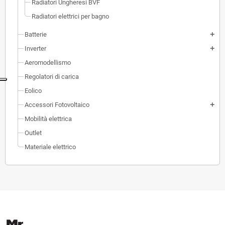
Radiatori Ungheresi BVF
Radiatori elettrici per bagno
Batterie
add
Inverter
add
Aeromodellismo
Regolatori di carica
Eolico
Accessori Fotovoltaico
add
Mobilità elettrica
Outlet
Materiale elettrico