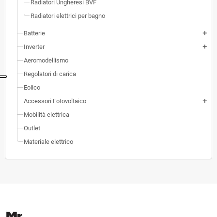
Radiatori Ungheresi BVF
Radiatori elettrici per bagno
Batterie
add
Inverter
add
Aeromodellismo
Regolatori di carica
Eolico
Accessori Fotovoltaico
add
Mobilità elettrica
Outlet
Materiale elettrico