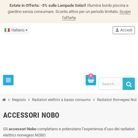
Estate in Offerta: -5% sulle Lampade Solari!
Illumina bordo piscina e
giardino senza consumare. Sconto attivo per un periodo limitato.
Scopri
l'offerta
Italiano
person
Accedi
0
view_headline
chevron_right
chevron_right
chevron_right
Negozio
Radiatori elettrici a basso consumo
Radiatori Norvegesi No
ACCESSORI NOBO
Gli
accessori Nobo
completano e potenziano l’esperienza d’uso dei radiatori
elettrici norvegesi NOBO