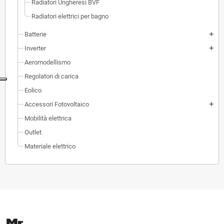
Radiatori Ungheresi BVF
Radiatori elettrici per bagno
Batterie
add
Inverter
add
Aeromodellismo
Regolatori di carica
Eolico
Accessori Fotovoltaico
add
Mobilità elettrica
Outlet
Materiale elettrico