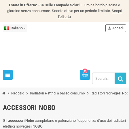
Estate in Offerta: -5% sulle Lampade Solari!
Illumina bordo piscina e
giardino senza consumare. Sconto attivo per un periodo limitato.
Scopri
l'offerta
Italiano
person
Accedi
0
view_headline
chevron_right
chevron_right
chevron_right
Negozio
Radiatori elettrici a basso consumo
Radiatori Norvegesi No
ACCESSORI NOBO
Gli
accessori Nobo
completano e potenziano l’esperienza d’uso dei radiatori
elettrici norvegesi NOBO