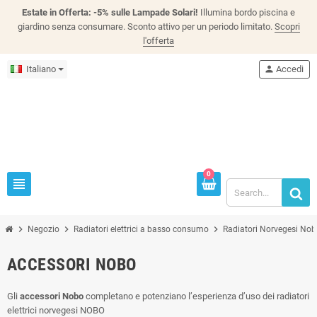
Estate in Offerta: -5% sulle Lampade Solari!
Illumina bordo piscina e
giardino senza consumare. Sconto attivo per un periodo limitato.
Scopri
l'offerta
Italiano
person
Accedi
0
view_headline
chevron_right
chevron_right
chevron_right
Negozio
Radiatori elettrici a basso consumo
Radiatori Norvegesi No
ACCESSORI NOBO
Gli
accessori Nobo
completano e potenziano l’esperienza d’uso dei radiatori
elettrici norvegesi NOBO