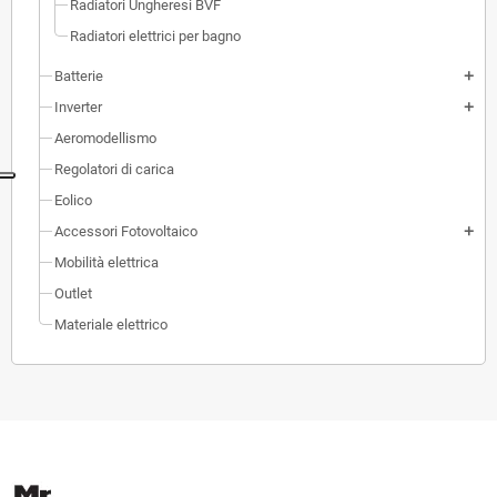
Radiatori Ungheresi BVF
Radiatori elettrici per bagno
Batterie
add
Inverter
add
Aeromodellismo
Regolatori di carica
Eolico
Accessori Fotovoltaico
add
Mobilità elettrica
Outlet
Materiale elettrico