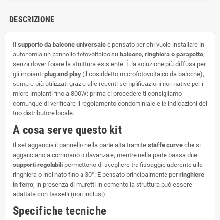
DESCRIZIONE
Il
supporto da balcone universale
è pensato per chi vuole installare in
autonomia un pannello fotovoltaico su
balcone, ringhiera o parapetto
,
senza dover forare la struttura esistente. È la soluzione più diffusa per
gli impianti
plug and play
(il cosiddetto microfotovoltaico da balcone),
sempre più utilizzati grazie alle recenti semplificazioni normative per i
micro-impianti fino a 800W: prima di procedere ti consigliamo
comunque di verificare il regolamento condominiale e le indicazioni del
tuo distributore locale.
A cosa serve questo kit
Il set aggancia il pannello nella parte alta tramite
staffe curve
che si
agganciano a corrimano o davanzale, mentre nella parte bassa due
supporti regolabili
permettono di scegliere tra fissaggio aderente alla
ringhiera o inclinato fino a 30°. È pensato principalmente per
ringhiere
in ferro
; in presenza di muretti in cemento la struttura può essere
adattata con tasselli (non inclusi).
Specifiche tecniche