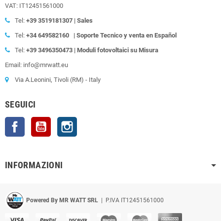
VAT: IT12451561000
Tel:
+39
3519181307 | Sales
Tel:
+34 649582160
| Soporte Tecnico y venta en Español
Tel:
+39
3496350473 | Moduli fotovoltaici su Misura
Email: info@mrwatt.eu
Via A.Leonini, Tivoli (RM) - Italy
SEGUICI
Facebook
YouTube
Instagram
INFORMAZIONI
Powered By MR WATT SRL
| P.IVA IT12451561000