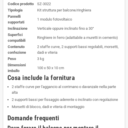
Codice prodotto
SZ-3022
Tipologia
Kit struttura per balcone/ringhiera
Pannelli
1 modulo fotovoltaico
supportati
Inclinazione
Verticale oppure inclinato fino a 30°
Superfici
Ringhiere in ferro (adattabile a muretti in cemento)
compatibili
Contenuto
2 staffe curve, 2 supporti bassi regolabili, morsetti,
confezione
dadi e viteria
Peso
3 kg
Dimensioni
100 x 50 x 10 cm
imballo
Cosa include la fornitura
2 staffe curve per l'aggancio al corrimano o davanzale nella parte
alta
2 supporti bassi per fissaggio aderente o inclinato con regolazione
Morsetti di blocco, dadi e viteria di montaggio
Domande frequenti
Devo forare il balcone per montare il