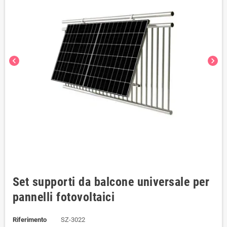
chevron_left
chevron_right
Set supporti da balcone universale per
pannelli fotovoltaici
Riferimento
SZ-3022