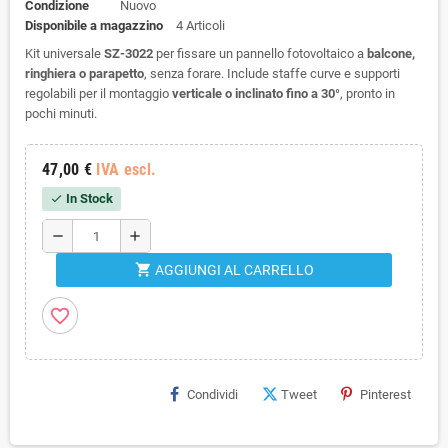
Condizione
Nuovo
Disponibile a magazzino
4 Articoli
Kit universale
SZ-3022
per fissare un pannello fotovoltaico a
balcone,
ringhiera o parapetto
, senza forare. Include staffe curve e supporti
regolabili per il montaggio
verticale o inclinato fino a 30°
, pronto in
pochi minuti.
47,00 €
IVA escl.
In Stock
check
remove
add
shopping_cart
AGGIUNGI AL CARRELLO
favorite_border
Condividi
Tweet
Pinterest