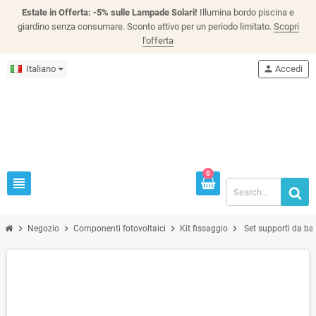
Estate in Offerta: -5% sulle Lampade Solari!
Illumina bordo piscina e
giardino senza consumare. Sconto attivo per un periodo limitato.
Scopri
l'offerta
Italiano
person
Accedi
0
view_headline
chevron_right
chevron_right
chevron_right
chevron_right
Negozio
Componenti fotovoltaici
Kit fissaggio
Set supporti da bal