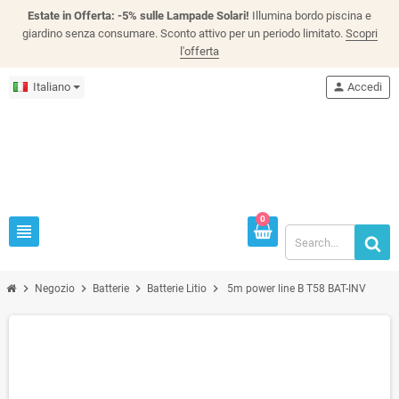
Estate in Offerta: -5% sulle Lampade Solari!
Illumina bordo piscina e
giardino senza consumare. Sconto attivo per un periodo limitato.
Scopri
l'offerta
Italiano
person
Accedi
0
view_headline
chevron_right
chevron_right
chevron_right
chevron_right
Negozio
Batterie
Batterie Litio
5m power line B T58 BAT-INV