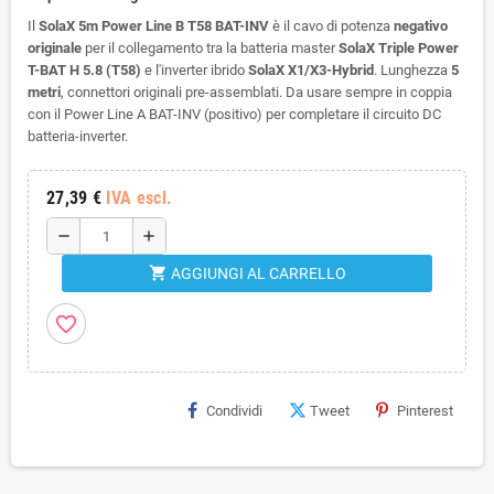
Il
SolaX 5m Power Line B T58 BAT-INV
è il cavo di potenza
negativo
originale
per il collegamento tra la batteria master
SolaX Triple Power
T-BAT H 5.8 (T58)
e l'inverter ibrido
SolaX X1/X3-Hybrid
. Lunghezza
5
metri
, connettori originali pre-assemblati. Da usare sempre in coppia
con il Power Line A BAT-INV (positivo) per completare il circuito DC
batteria-inverter.
27,39 €
IVA escl.
remove
add
shopping_cart
AGGIUNGI AL CARRELLO
favorite_border
Condividi
Tweet
Pinterest