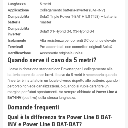
Lunghezza
5 metri
Applicazione
Collegamento batteria-inverter (BAT-INV)
Compatibilità
SolaX Triple Power T-BAT H 5.8 (T58) — batteria
batteria
master
Compatibilità
SolaX X1-Hybrid G4, X3-Hybrid G4
inverter
Isolamento
Alta resistenza per correnti DC continue elevate
Terminali
Pre-assemblati con connettori originali SolaX
Certificazione
Accessorio originale SolaX
Quando serve il cavo da 5 metri?
Il cavo in dotazione standard con l'inverter per il collegamento alla
batteria copre distanze brevi. Il cavo da 5 metri è necessario quando
l'inverter è installato in un locale diverso rispetto alle batterie, quando il
percorso richiede canalizzazioni, o quando si vuole garantire un
margine per futuri spostamenti. Va sempre abbinato al
Power Line A
BAT-INV
(positivo) della stessa lunghezza.
Domande frequenti
Qual è la differenza tra Power Line B BAT-
INV e Power Line B BAT-BAT?