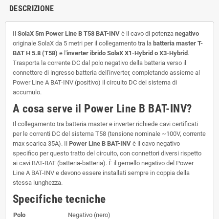
DESCRIZIONE
Il
SolaX 5m Power Line B T58 BAT-INV
è il cavo di potenza
negativo
originale SolaX da 5 metri per il collegamento tra la
batteria master T-
BAT H 5.8 (T58)
e l'
inverter ibrido SolaX X1-Hybrid o X3-Hybrid
.
Trasporta la corrente DC dal polo negativo della batteria verso il
connettore di ingresso batteria dell'inverter, completando assieme al
Power Line A BAT-INV (positivo) il circuito DC del sistema di
accumulo.
A cosa serve il Power Line B BAT-INV?
Il collegamento tra batteria master e inverter richiede cavi certificati
per le correnti DC del sistema T58 (tensione nominale ~100V, corrente
max scarica 35A). Il
Power Line B BAT-INV
è il cavo negativo
specifico per questo tratto del circuito, con connettori diversi rispetto
ai cavi BAT-BAT (batteria-batteria). È il gemello negativo del Power
Line A BAT-INV e devono essere installati sempre in coppia della
stessa lunghezza.
Specifiche tecniche
Polo
Negativo (nero)