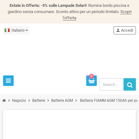
Estate in Offerta: -5% sulle Lampade Solari!
Illumina bordo piscina e
giardino senza consumare. Sconto attivo per un periodo limitato.
Scopri
l'offerta
Italiano
person
Accedi
0
view_headline
chevron_right
chevron_right
chevron_right
chevron_right
Negozio
Batterie
Batterie AGM
Batteria FIAMM AGM 150Ah per panne