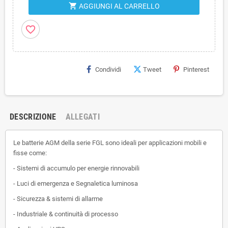
shopping_cart
AGGIUNGI AL CARRELLO
favorite_border
Condividi
Tweet
Pinterest
DESCRIZIONE
ALLEGATI
Le batterie AGM della serie FGL sono ideali per applicazioni mobili e
fisse come:
- Sistemi di accumulo per energie rinnovabili
- Luci di emergenza e Segnaletica luminosa
- Sicurezza & sistemi di allarme
- Industriale & continuità di processo