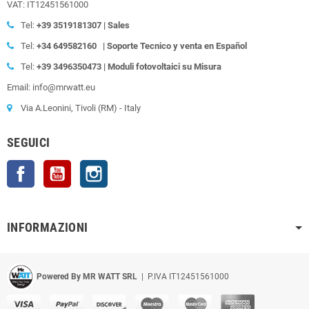
VAT: IT12451561000
Tel:
+39
3519181307 | Sales
Tel:
+34 649582160
| Soporte Tecnico y venta en Español
Tel:
+39
3496350473 | Moduli fotovoltaici su Misura
Email: info@mrwatt.eu
Via A.Leonini, Tivoli (RM) - Italy
SEGUICI
Facebook
YouTube
Instagram
INFORMAZIONI
Powered By MR WATT SRL
| P.IVA IT12451561000