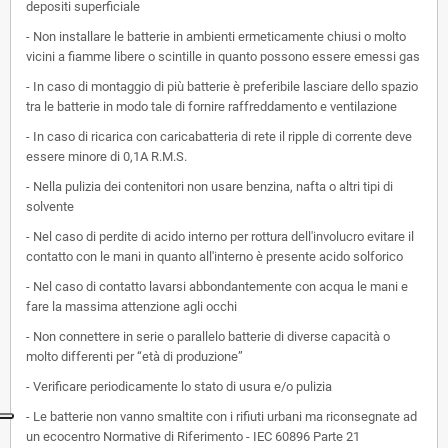
depositi superficiale
- Non installare le batterie in ambienti ermeticamente chiusi o molto
vicini a fiamme libere o scintille in quanto possono essere emessi gas
- In caso di montaggio di più batterie è preferibile lasciare dello spazio
tra le batterie in modo tale di fornire raffreddamento e ventilazione
- In caso di ricarica con caricabatteria di rete il ripple di corrente deve
essere minore di 0,1A R.M.S.
- Nella pulizia dei contenitori non usare benzina, nafta o altri tipi di
solvente
- Nel caso di perdite di acido interno per rottura dell'involucro evitare il
contatto con le mani in quanto all'interno è presente acido solforico
- Nel caso di contatto lavarsi abbondantemente con acqua le mani e
fare la massima attenzione agli occhi
- Non connettere in serie o parallelo batterie di diverse capacità o
molto differenti per “età di produzione”
- Verificare periodicamente lo stato di usura e/o pulizia
- Le batterie non vanno smaltite con i rifiuti urbani ma riconsegnate ad
un ecocentro Normative di Riferimento - IEC 60896 Parte 21