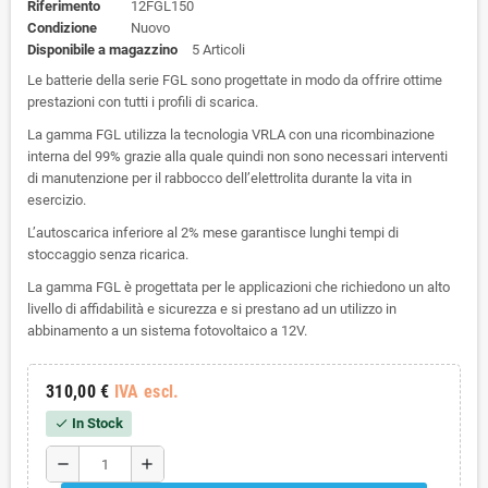
Riferimento
12FGL150
Condizione
Nuovo
Disponibile a magazzino
5 Articoli
Le batterie della serie FGL sono progettate in modo da offrire ottime
prestazioni con tutti i profili di scarica.
La gamma FGL utilizza la tecnologia VRLA con una ricombinazione
interna del 99% grazie alla quale quindi non sono necessari interventi
di manutenzione per il rabbocco dell’elettrolita durante la vita in
esercizio.
L’autoscarica inferiore al 2% mese garantisce lunghi tempi di
stoccaggio senza ricarica.
La gamma FGL è progettata per le applicazioni che richiedono un alto
livello di affidabilità e sicurezza e si prestano ad un utilizzo in
abbinamento a un sistema fotovoltaico a 12V.
310,00 €
IVA escl.
In Stock
check
remove
add