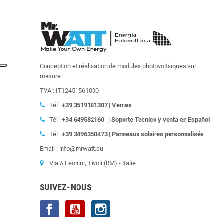
Conception et réalisation de modules photovoltaïques sur
mesure
TVA : IT12451561000
Tél :
+39
3519181307 | Ventes
Tél :
+34 649582160
|
Soporte Tecnico y venta en Español
Tél :
+39
3496350473 | Panneaux solaires personnalisés
Email : info@mrwatt.eu
Via A.Leonini, Tivoli (RM) - Italie
SUIVEZ-NOUS
Facebook
YouTube
Instagram