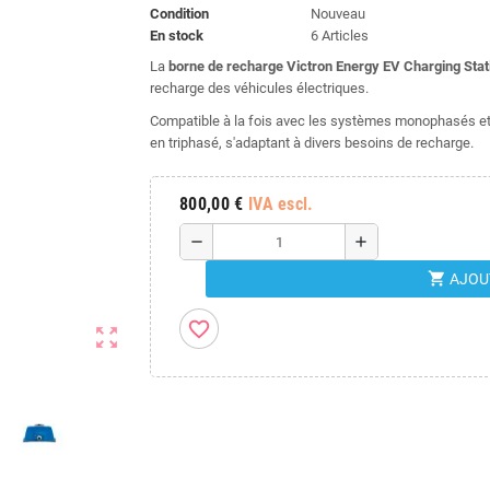
Condition
Nouveau
En stock
6 Articles
La
borne de recharge Victron Energy EV Charging Stat
recharge des véhicules électriques.
Compatible à la fois avec les systèmes monophasés et 
en triphasé, s'adaptant à divers besoins de recharge.
800,00 €
IVA escl.
remove
add
shopping_cart
AJOU
favorite_border
zoom_out_map