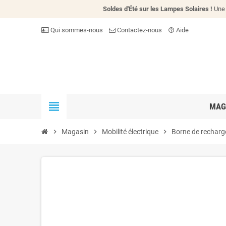
Soldes d'Été sur les Lampes Solaires !
Une 
Qui sommes-nous
Contactez-nous
Aide
help_outline
view_headline
MAG
chevron_right
Magasin
chevron_right
Mobilité électrique
chevron_right
Borne de recharg