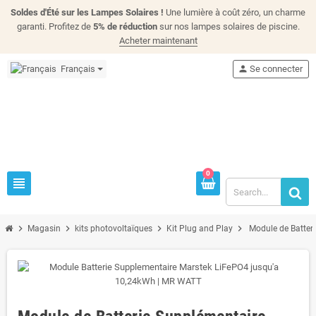
Soldes d'Été sur les Lampes Solaires !
Une lumière à coût zéro, un charme
garanti. Profitez de
5% de réduction
sur nos lampes solaires de piscine.
Acheter maintenant
Français
person
Se connecter
0
view_headline
chevron_right
chevron_right
chevron_right
chevron_right
Magasin
kits photovoltaïques
Kit Plug and Play
Module de Batter