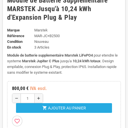
Module de Batterie Supplémentaire
MARSTEK Jusqu'à 10,24 kWh
d'Expansion Plug & Play
Marque
Marstek
Référence
MAR-JC+B2500
Condition
Nouveau
En stock
3 Articles
Module de batterie supplementaire Marstek LiFePO4
pour etendre le
systeme
Marstek Jupiter C Plus
jusqu'a
10,24 kWh totaux
. Design
empilable, connexion Plug & Play, protection IP65. Installation rapide
sans modifier le systeme existant.
800,00 €
IVA escl.
remove
add
shopping_cart
AJOUTER AU PANIER
favorite_border