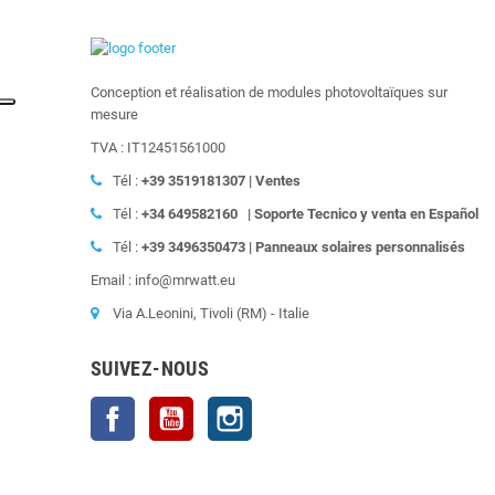
Conception et réalisation de modules photovoltaïques sur
mesure
TVA : IT12451561000
Tél :
+39
3519181307 | Ventes
Tél :
+34 649582160
|
Soporte Tecnico y venta en Español
Tél :
+39
3496350473 | Panneaux solaires personnalisés
Email : info@mrwatt.eu
Via A.Leonini, Tivoli (RM) - Italie
SUIVEZ-NOUS
Facebook
YouTube
Instagram