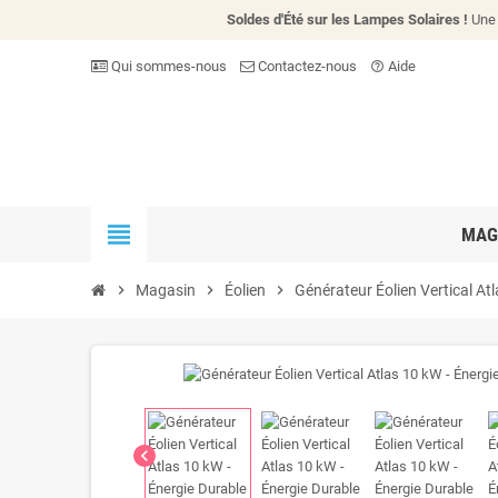
Soldes d'Été sur les Lampes Solaires !
Une 
Qui sommes-nous
Contactez-nous
Aide
help_outline
view_headline
MAG
chevron_right
Magasin
chevron_right
Éolien
chevron_right
Générateur Éolien Vertical At
chevron_left