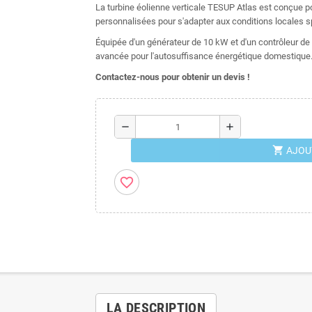
La turbine éolienne verticale TESUP Atlas est conçue po
personnalisées pour s'adapter aux conditions locales s
Équipée d'un générateur de 10 kW et d'un contrôleur de 
avancée pour l'autosuffisance énergétique domestique
Contactez-nous pour obtenir un devis !
remove
add
shopping_cart
AJOU
favorite_border
LA DESCRIPTION