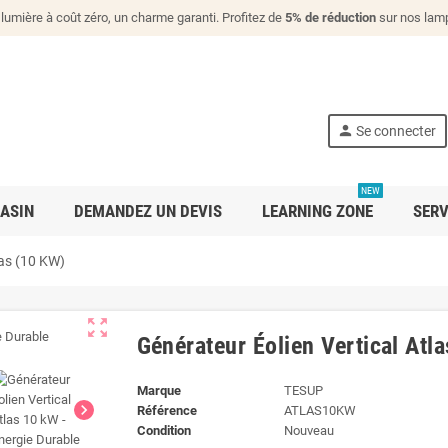
lumière à coût zéro, un charme garanti. Profitez de
5% de réduction
sur nos lamp
person
Se connecter
NEW
ASIN
DEMANDEZ UN DEVIS
LEARNING ZONE
SERV
las (10 KW)
zoom_out_map
Générateur Éolien Vertical Atl
Marque
TESUP
chevron_right
Référence
ATLAS10KW
Condition
Nouveau