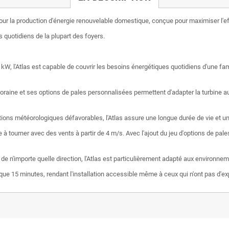
ur la production d'énergie renouvelable domestique, conçue pour maximiser l'effic
 quotidiens de la plupart des foyers.
 kW, l'Atlas est capable de couvrir les besoins énergétiques quotidiens d'une f
ine et ses options de pales personnalisées permettent d'adapter la turbine aux
tions météorologiques défavorables, l'Atlas assure une longue durée de vie et 
 tourner avec des vents à partir de 4 m/s. Avec l'ajout du jeu d'options de pale
 de n'importe quelle direction, l'Atlas est particulièrement adapté aux environne
nd que 15 minutes, rendant l'installation accessible même à ceux qui n'ont pas d'e