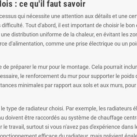
ois : ce qu'il faut savoir
rocessus qui nécessite une attention aux détails et une 
difficulté. Tout d'abord, il est important de choisir le bo
e une distribution uniforme de la chaleur, en évitant les z
urce d'alimentation, comme une prise électrique ou un po
e de préparer le mur pour le montage. Cela pourrait inclu
saire, le renforcement du mur pour supporter le poids du
stances minimales par rapport aux sols et aux murs, pour g
on le type de radiateur choisi. Par exemple, les radiateur
au doivent être raccordés au système de chauffage central.
r le travail, surtout si vous n'avez pas d'expérience dans
fonctionnement efficace du radiateur, mais prévient égal