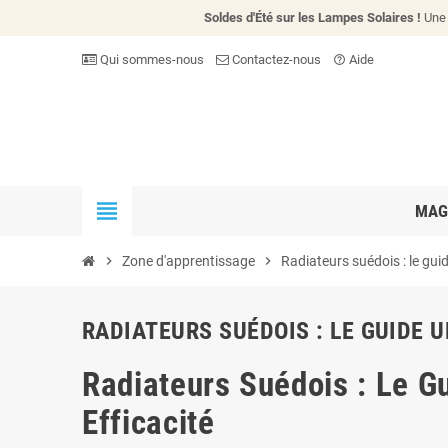
Soldes d'Été sur les Lampes Solaires !
Une 
Qui sommes-nous
Contactez-nous
Aide
help_outline
view_headline
MAG
chevron_right
Zone d'apprentissage
chevron_right
Radiateurs suédois : le gui
RADIATEURS SUÉDOIS : LE GUIDE 
Radiateurs Suédois : Le Gu
Efficacité