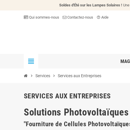
Soldes d'Été sur les Lampes Solaires !
Une 
Qui sommes-nous
Contactez-nous
Aide
help_outline
view_headline
MAG
chevron_right
Services
chevron_right
Services aux Entreprises
SERVICES AUX ENTREPRISES
Solutions Photovoltaïque
"Fourniture de Cellules Photovoltaïque