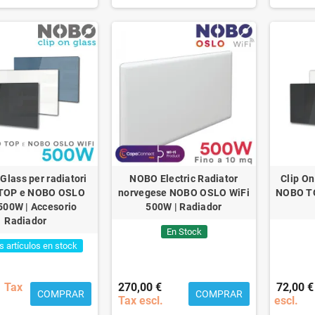
 Glass per radiatori
NOBO Electric Radiator
Clip On
TOP e NOBO OSLO
norvegese NOBO OSLO WiFi
NOBO TO
500W | Accesorio
500W | Radiador
Radiador
En Stock
s artículos en stock
Tax
270,00 €
72,00 €
COMPRAR
COMPRAR
Tax escl.
escl.