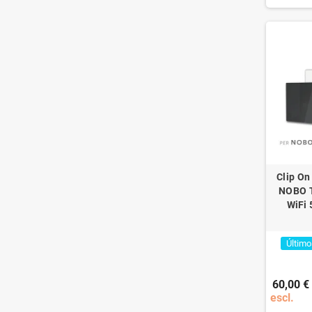
Clip On
NOBO 
WiFi 
Último
60,00 €
escl.