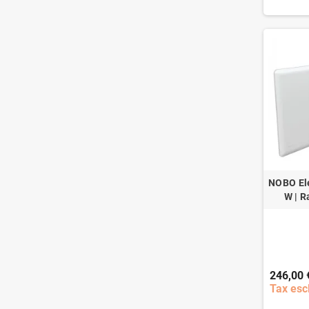
NOBO Ele
W | R
246,00 
Tax esc