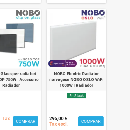
 Glass per radiatori
NOBO Electric Radiator
P 750W | Accesorio
norvegese NOBO OSLO WiFi
Radiador
1000W | Radiador
En Stock
Tax
295,00 €
COMPRAR
COMPRAR
Tax escl.