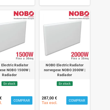
Electric Radiator
NOBO Electric Radiator
gese NOBO 1500W |
norvegese NOBO 2000W |
Radiador
Radiador
En stock
En stock
€
287,00 €
COMPRAR
COMPRAR
l.
Tax escl.