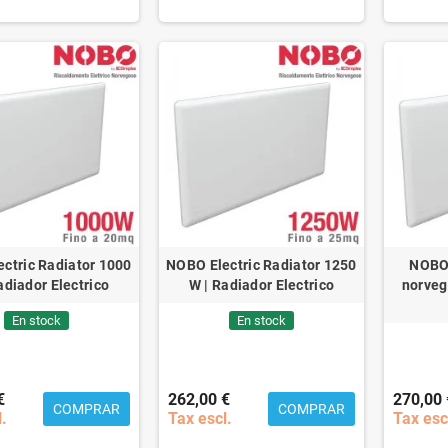
ctric Radiator 1000
NOBO Electric Radiator 1250
NOBO 
adiador Electrico
W | Radiador Electrico
norve
En stock
En stock
€
262,00 €
270,00 
COMPRAR
COMPRAR
l.
Tax escl.
Tax esc