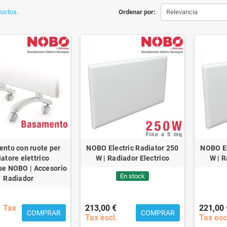
uctos.
Ordenar por:
Relevancia
nto con ruote per
NOBO Electric Radiator 250
NOBO El
iatore elettrico
W | Radiador Electrico
W | R
e NOBO | Accesorio
En stock
Radiador
Tax
213,00 €
221,00 
COMPRAR
COMPRAR
Tax escl.
Tax esc