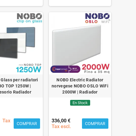
 Glass per radiatori
NOBO Electric Radiator
O TOP 1250W |
norvegese NOBO OSLO WiFi
esorio Radiador
2000W | Radiador
En Stock
Tax
336,00 €
COMPRAR
COMPRAR
Tax escl.