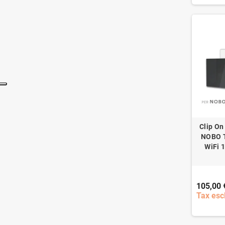
Clip On
NOBO 
WiFi 
105,00 
Tax esc