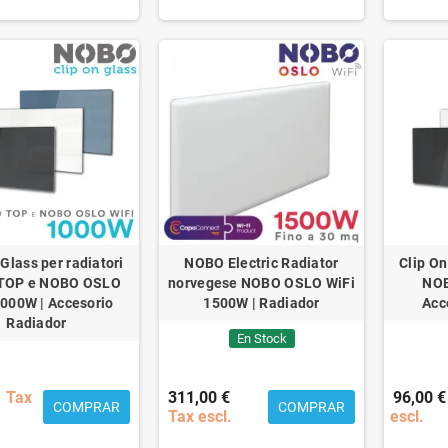
 Glass per radiatori
NOBO Electric Radiator
Clip On
TOP e NOBO OSLO
norvegese NOBO OSLO WiFi
NOB
1000W | Accesorio
1500W | Radiador
Acc
Radiador
En Stock
Tax
311,00 €
96,00 €
COMPRAR
COMPRAR
Tax escl.
escl.