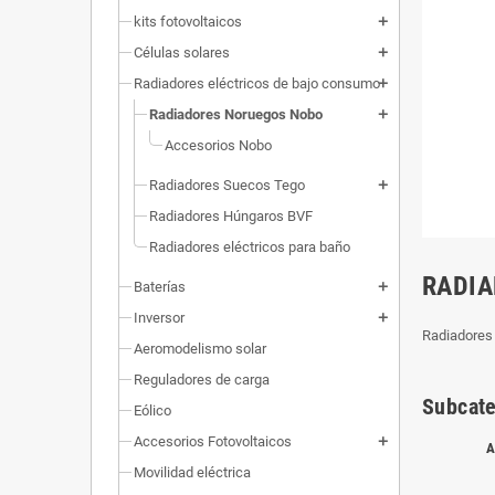
kits fotovoltaicos
add
Células solares
add
Radiadores eléctricos de bajo consumo
add
Radiadores Noruegos Nobo
add
Accesorios Nobo
Radiadores Suecos Tego
add
Radiadores Húngaros BVF
Radiadores eléctricos para baño
RADIA
Baterías
add
Inversor
add
Radiadores
Aeromodelismo solar
Reguladores de carga
Subcate
Eólico
Accesorios Fotovoltaicos
add
A
Movilidad eléctrica