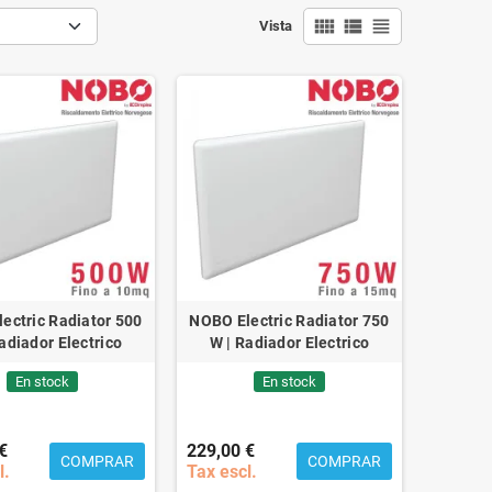
view_comfy
view_list
view_headline
Vista
ectric Radiator 500
NOBO Electric Radiator 750
adiador Electrico
W | Radiador Electrico
En stock
En stock
€
229,00 €
COMPRAR
COMPRAR
l.
Tax escl.