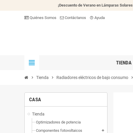
¡Descuento de Verano en Lámparas Solares
Quiénes Somos
Contáctanos
Ayuda
help_outline
view_headline
TIENDA
chevron_right
Tienda
chevron_right
Radiadores eléctricos de bajo consumo
chevron_
CASA
Tienda
Optimizadores de potencia
Componentes fotovoltaicos
add