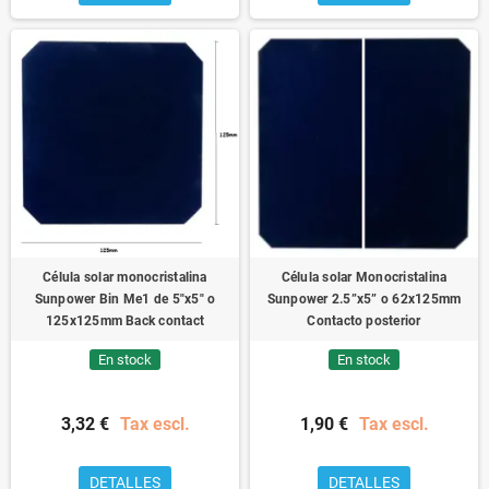
Célula solar monocristalina
Célula solar Monocristalina
Sunpower Bin Me1 de 5"x5" o
Sunpower 2.5”x5” o 62x125mm
125x125mm Back contact
Contacto posterior
En stock
En stock
3,32 €
Tax escl.
1,90 €
Tax escl.
DETALLES
DETALLES