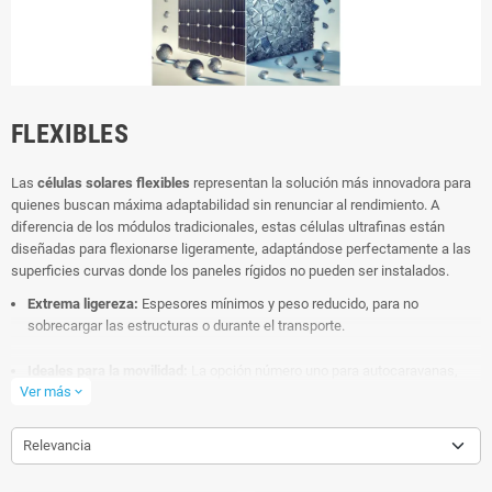
FLEXIBLES
Las
células solares flexibles
representan la solución más innovadora para
quienes buscan máxima adaptabilidad sin renunciar al rendimiento. A
diferencia de los módulos tradicionales, estas células ultrafinas están
diseñadas para flexionarse ligeramente, adaptándose perfectamente a las
superficies curvas donde los paneles rígidos no pueden ser instalados.
Extrema ligereza:
Espesores mínimos y peso reducido, para no
sobrecargar las estructuras o durante el transporte.
Ideales para la movilidad:
La opción número uno para autocaravanas,
Ver más
náutica (barcos y lanchas), tiendas de campaña, trekking y proyectos
expand_more
off-grid en movimiento.
Relevancia
Facilidad de instalación:
Excelentes para el bricolaje y para crear paneles
solares a medida e integrados perfectamente en el diseño de tu vehículo