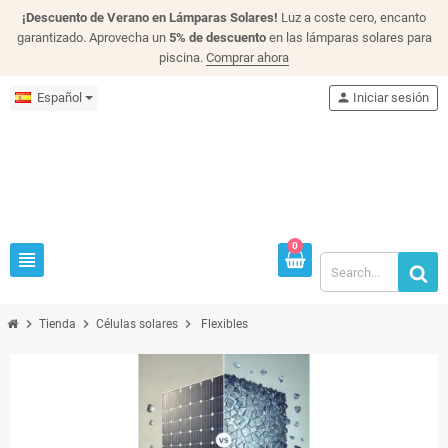
¡Descuento de Verano en Lámparas Solares!
Luz a coste cero, encanto
garantizado. Aprovecha un
5% de descuento
en las lámparas solares para
piscina.
Comprar ahora
Español
person
Iniciar sesión
0
view_headline
chevron_right
chevron_right
chevron_right
Tienda
Células solares
Flexibles