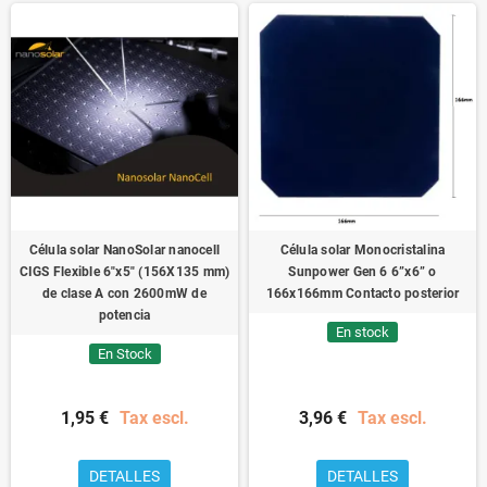
o dispositivo.
Explora nuestra selección de células flexibles de alta eficiencia y lleva la
energía solar a donde la necesites.
(Si en cambio buscas componentes
tradicionales, vuelve a nuestro catálogo general de
Células Solares
).
Célula solar NanoSolar nanocell
Célula solar Monocristalina
CIGS Flexible 6"x5" (156X135 mm)
Sunpower Gen 6 6”x6” o
de clase A con 2600mW de
166x166mm Contacto posterior
potencia
En stock
En Stock
1,95 €
Tax escl.
3,96 €
Tax escl.
DETALLES
DETALLES