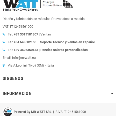
Diseño y fabricación de módulos fotovoltaicos a medida
VAT: IT12451561000
Tel:
+39
3519181307 | Ventas
Tel:
+34 649582160
| Soporte Técnico y ventas en Español
Tel:
+39
3496350473 | Paneles solares personalizados
Email: info@mrwatt.eu
Via A.Leonini, Tivoli (RM) - Italia
SÍGUENOS
INFORMACIÓN
Powered By MR WATT SRL
| P.IVA IT12451561000