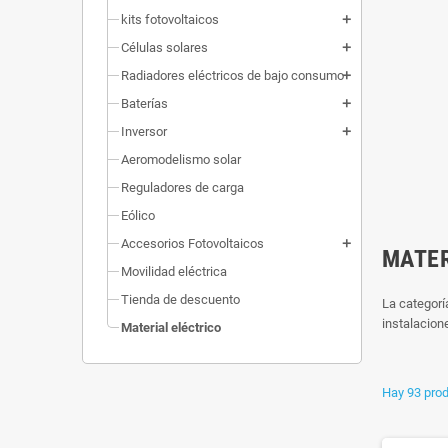
kits fotovoltaicos
add
Células solares
add
Radiadores eléctricos de bajo consumo
add
Baterías
add
Inversor
add
Aeromodelismo solar
Reguladores de carga
Eólico
Accesorios Fotovoltaicos
add
MATER
Movilidad eléctrica
Tienda de descuento
La categorí
instalacion
Material eléctrico
Hay 93 prod