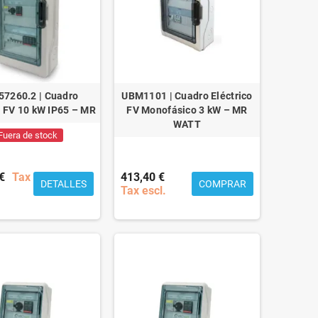
57260.2 | Cuadro
UBM1101 | Cuadro Eléctrico
o FV 10 kW IP65 – MR
FV Monofásico 3 kW – MR
WATT
Fuera de stock
€
Tax
413,40 €
DETALLES
COMPRAR
Tax escl.