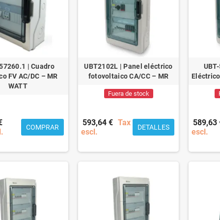
7260.1 | Cuadro
UBT2102L | Panel eléctrico
UBT-
ico FV AC/DC – MR
fotovoltaico CA/CC – MR
Eléctric
WATT
Fuera de stock
€
593,64 €
Tax
589,63 
COMPRAR
DETALLES
l.
escl.
escl.