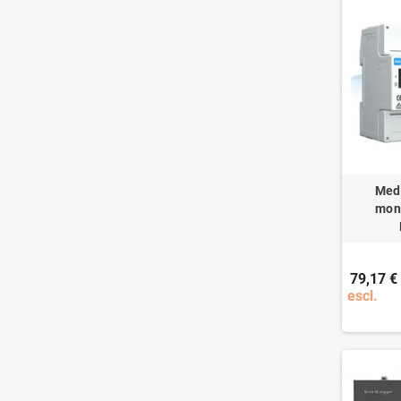
Medi
mon
79,17 €
escl.