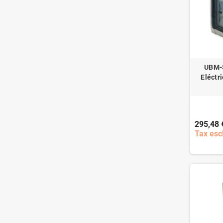
UBM-5
Eléctr
295,48 
Tax esc