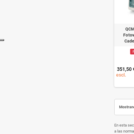
QCM
Foto
Cad
351,50 
escl.
Mostrand
En esta sec
a las norma