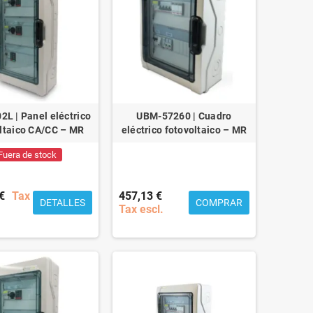
L | Panel eléctrico
UBM-57260 | Cuadro
ltaico CA/CC – MR
eléctrico fotovoltaico – MR
Fuera de stock
€
Tax
457,13 €
DETALLES
COMPRAR
Tax escl.