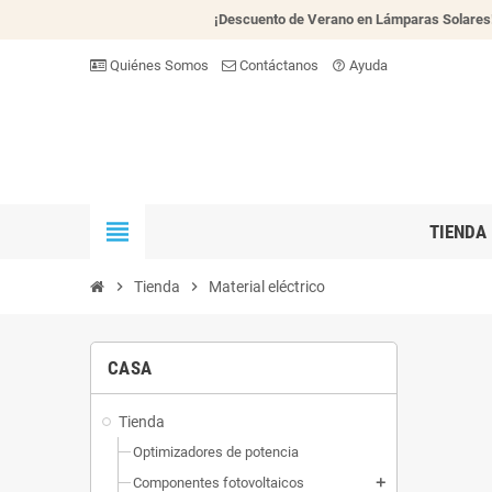
¡Descuento de Verano en Lámparas Solares
Quiénes Somos
Contáctanos
Ayuda
help_outline
view_headline
TIENDA
chevron_right
Tienda
chevron_right
Material eléctrico
CASA
Tienda
Optimizadores de potencia
Componentes fotovoltaicos
add