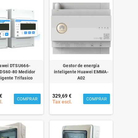
awei DTSU666-
Gestor de energía
DS60-80 Medidor
inteligente Huawei EMMA-
ligente Trifasico
A02
€
329,69 €
COMPRAR
COMPRAR
l.
Tax escl.