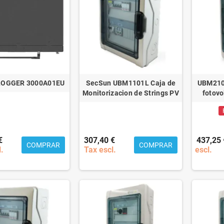
OGGER 3000A01EU
SecSun UBM1101L Caja de
UBM2102
Monitorizacion de Strings PV
fotovo
€
307,40 €
437,25 
COMPRAR
COMPRAR
l.
Tax escl.
escl.