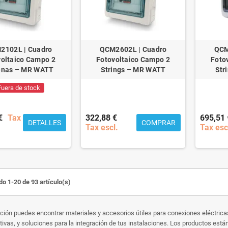
2102L | Cuadro
QCM2602L | Cuadro
QCM
voltaico Campo 2
Fotovoltaico Campo 2
Foto
enas – MR WATT
Strings – MR WATT
Str
Fuera de stock
€
Tax
322,88 €
695,51 
DETALLES
COMPRAR
Tax escl.
Tax esc
o 1-20 de 93 artículo(s)
ción puedes encontrar materiales y accesorios útiles para conexiones eléctrica
tivas, y soluciones para la integración de tus instalaciones. Los productos está