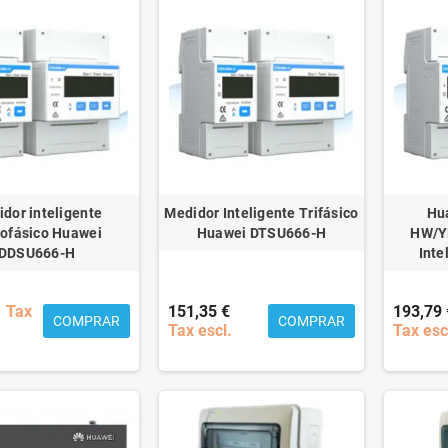
dor inteligente
Medidor Inteligente Trifásico
Hu
ofásico Huawei
Huawei DTSU666-H
HW/Y
DDSU666-H
Inte
Tax
151,35 €
193,79 
COMPRAR
COMPRAR
Tax escl.
Tax esc