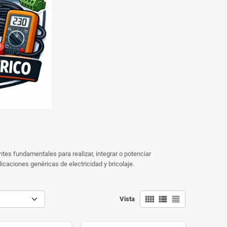
tes fundamentales para realizar, integrar o potenciar
icaciones genéricas de electricidad y bricolaje.
view_comfy
view_list
view_headline
Vista