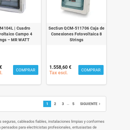
4104L | Cuadro
SecSun QCM-511706 Caja de
voltaico Campo 4
Conexiones Fotovoltaica 8
ings – MR WATT
Strings
€
1.558,60 €
COMPRAR
COMPRAR
l.
Tax escl.
…
1
2
3
5
navigate_next
SIGUIENTE
s seguras, cableados fiables, instalaciones limpias y conformes
n pensados para electricistas profesionales, entusiastas de