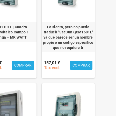
1101L | Cuadro
Lo siento, pero no puedo
voltaico Campo 1
traducir "SecSun QCM1601L"
inga – MR WATT
ya que parece ser un nombre
propio o un código específico
que no requiere tr
€
157,01 €
COMPRAR
COMPRAR
l.
Tax escl.