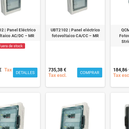
 | Panel Eléctrico
UBT2102 | Panel eléctrico
QCM
ltaico AC/DC – MR
fotovoltaico CA/CC – MR
Foto
Str
Fuera de stock
€
Tax
735,38 €
184,86 
DETALLES
COMPRAR
Tax escl.
Tax esc