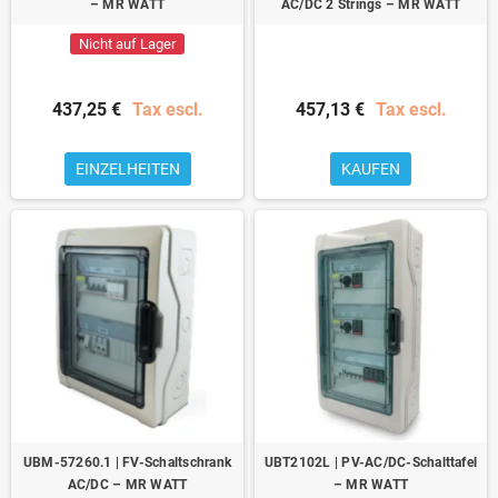
– MR WATT
AC/DC 2 Strings – MR WATT
Nicht auf Lager
437,25 €
Tax escl.
457,13 €
Tax escl.
EINZELHEITEN
KAUFEN
UBM-57260.1 | FV-Schaltschrank
UBT2102L | PV-AC/DC-Schalttafel
AC/DC – MR WATT
– MR WATT