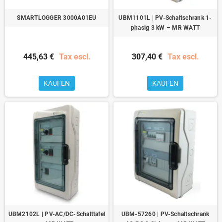
SMARTLOGGER 3000A01EU
UBM1101L | PV-Schaltschrank 1-
phasig 3 kW – MR WATT
445,63 €
Tax escl.
307,40 €
Tax escl.
KAUFEN
KAUFEN
UBM2102L | PV-AC/DC-Schalttafel
UBM-57260 | PV-Schaltschrank