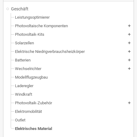
Geschäft
Leistungsoptimierer
Photovoltaische Komponenten
add
Photovoltaik-Kits
add
Solarzellen
add
Elektrische Niedrigverbrauchsheizkörper
add
Batterien
add
Wechselrichter
add
Modellflugzeugbau
Laderegler
Windkraft
Photovoltaik-Zubehör
add
Elektromobilität
Outlet
Elektrisches Material