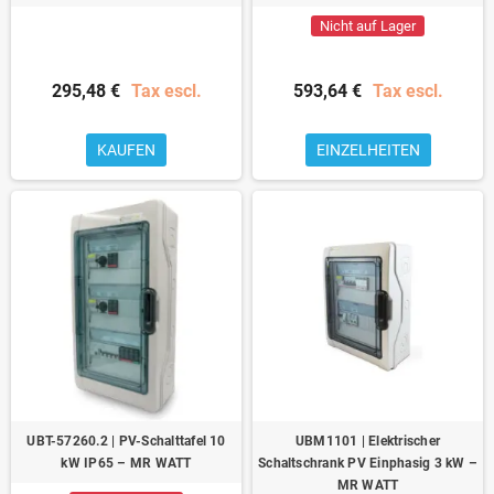
Nicht auf Lager
295,48 €
Tax escl.
593,64 €
Tax escl.
KAUFEN
EINZELHEITEN
UBT-57260.2 | PV-Schalttafel 10
UBM1101 | Elektrischer
kW IP65 – MR WATT
Schaltschrank PV Einphasig 3 kW –
MR WATT