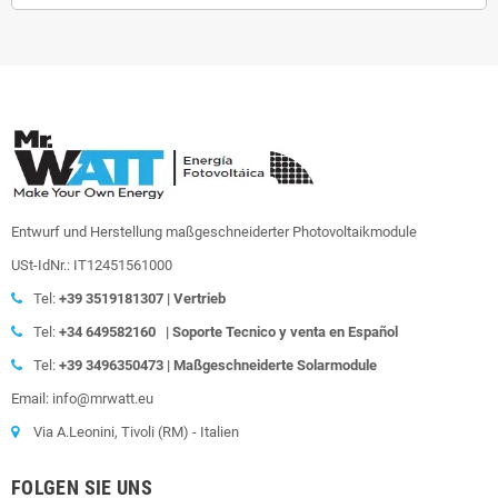
Entwurf und Herstellung maßgeschneiderter Photovoltaikmodule
USt-IdNr.: IT12451561000
Tel:
+39
3519181307 | Vertrieb
Tel:
+34 649582160
|
Soporte Tecnico y venta en Español
Tel:
+39
3496350473 | Maßgeschneiderte Solarmodule
Email: info@mrwatt.eu
Via A.Leonini, Tivoli (RM) - Italien
FOLGEN SIE UNS