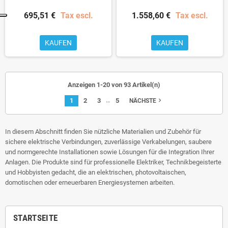
695,51 €
Tax escl.
1.558,60 €
Tax escl.
KAUFEN
KAUFEN
Anzeigen 1-20 von 93 Artikel(n)
…
1
2
3
5
navigate_next
NÄCHSTE
In diesem Abschnitt finden Sie nützliche Materialien und Zubehör für
sichere elektrische Verbindungen, zuverlässige Verkabelungen, saubere
und normgerechte Installationen sowie Lösungen für die Integration Ihrer
Anlagen. Die Produkte sind für professionelle Elektriker, Technikbegeisterte
und Hobbyisten gedacht, die an elektrischen, photovoltaischen,
domotischen oder erneuerbaren Energiesystemen arbeiten.
STARTSEITE