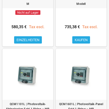
M
Modell
Nicht auf Lager
580,35 €
Tax escl.
735,38 €
Tax escl.
EINZELHEITEN
KAUFEN
QCM1101L | Photovoltaik-
QCM1601L | Photovoltaik-Panel
Stringkasten Feld 1 String – MR
Feld 1 String – MR