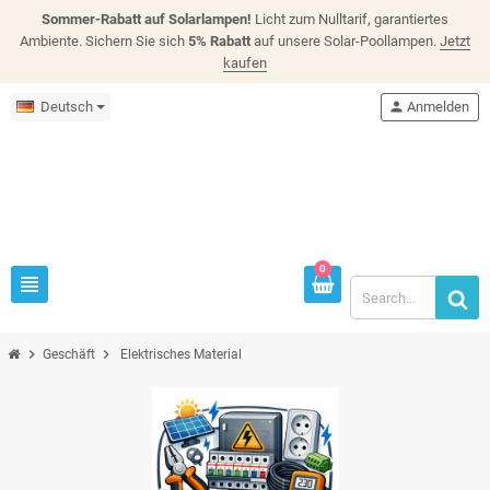
Sommer-Rabatt auf Solarlampen!
Licht zum Nulltarif, garantiertes
Ambiente. Sichern Sie sich
5% Rabatt
auf unsere Solar-Poollampen.
Jetzt
kaufen
Deutsch
person
Anmelden
0
view_headline
chevron_right
chevron_right
Geschäft
Elektrisches Material