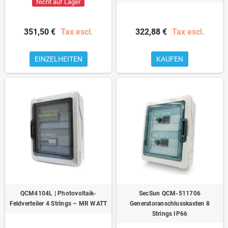
Nicht auf Lager
351,50 €
Tax escl.
322,88 €
Tax escl.
EINZELHEITEN
KAUFEN
QCM4104L | Photovoltaik-
SecSun QCM-511706
Feldverteiler 4 Strings – MR WATT
Generatoranschlusskasten 8
Strings IP66