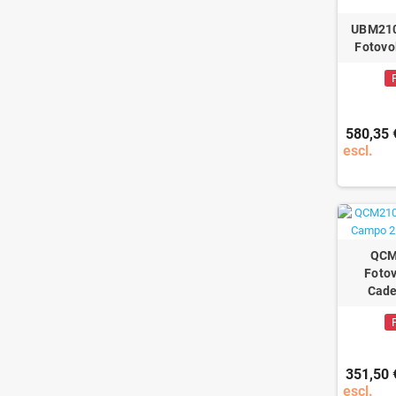
UBM2102
Fotovo
580,35 
escl.
QCM
Foto
Cad
351,50 
escl.