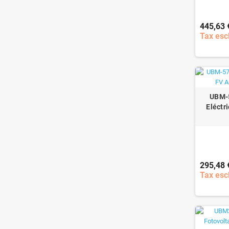
445,63 
Tax esc
UBM-5
Eléctr
295,48 
Tax esc