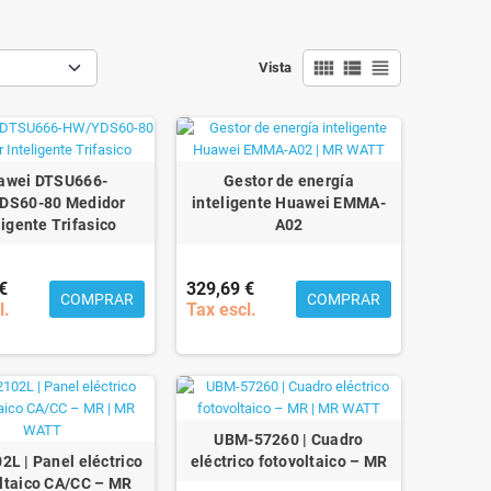
view_comfy
view_list
view_headline
Vista
awei DTSU666-
Gestor de energía
DS60-80 Medidor
inteligente Huawei EMMA-
ligente Trifasico
A02
€
329,69 €
COMPRAR
COMPRAR
l.
Tax escl.
UBM-57260 | Cuadro
L | Panel eléctrico
eléctrico fotovoltaico – MR
ltaico CA/CC – MR