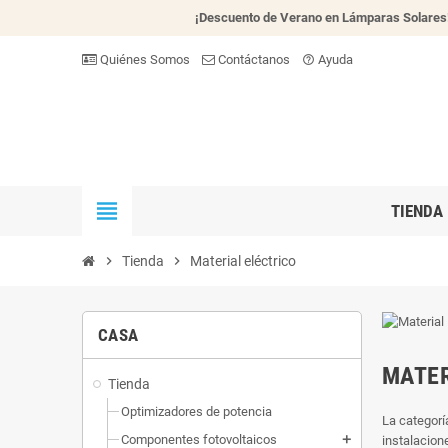
¡Descuento de Verano en Lámparas Solares
Quiénes Somos
Contáctanos
Ayuda
help_outline
view_headline
TIENDA
chevron_right
Tienda
chevron_right
Material eléctrico
CASA
MATER
Tienda
Optimizadores de potencia
La categorí
Componentes fotovoltaicos
instalacion
add