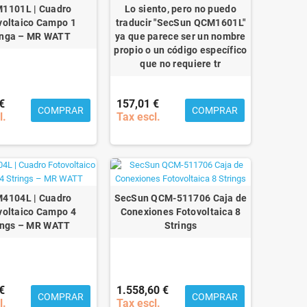
1101L | Cuadro
Lo siento, pero no puedo
voltaico Campo 1
traducir "SecSun QCM1601L"
inga – MR WATT
ya que parece ser un nombre
propio o un código específico
que no requiere tr
€
157,01 €
COMPRAR
COMPRAR
l.
Tax escl.
4104L | Cuadro
SecSun QCM-511706 Caja de
voltaico Campo 4
Conexiones Fotovoltaica 8
ings – MR WATT
Strings
€
1.558,60 €
COMPRAR
COMPRAR
l.
Tax escl.