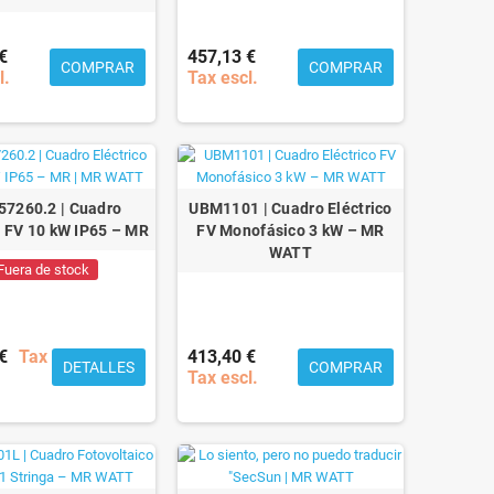
€
457,13 €
COMPRAR
COMPRAR
l.
Tax escl.
57260.2 | Cuadro
UBM1101 | Cuadro Eléctrico
o FV 10 kW IP65 – MR
FV Monofásico 3 kW – MR
WATT
Fuera de stock
€
Tax
413,40 €
DETALLES
COMPRAR
Tax escl.