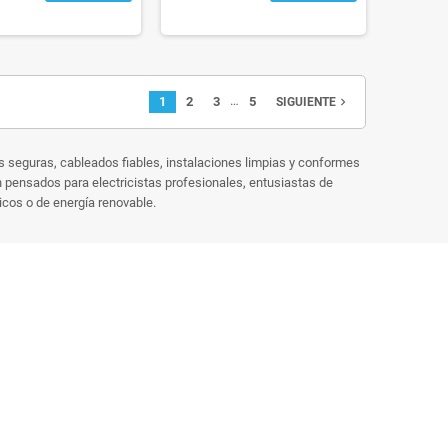
…
1
2
3
5
navigate_next
SIGUIENTE
s seguras, cableados fiables, instalaciones limpias y conformes
n pensados para electricistas profesionales, entusiastas de
icos o de energía renovable.