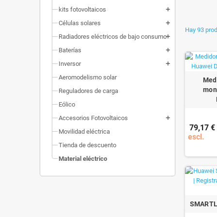
kits fotovoltaicos
add
Células solares
add
Hay 93 prod
Radiadores eléctricos de bajo consumo
add
Baterías
add
Inversor
add
Aeromodelismo solar
Medi
mon
Reguladores de carga
Eólico
Accesorios Fotovoltaicos
add
79,17 €
Movilidad eléctrica
escl.
Tienda de descuento
Material eléctrico
SMARTL