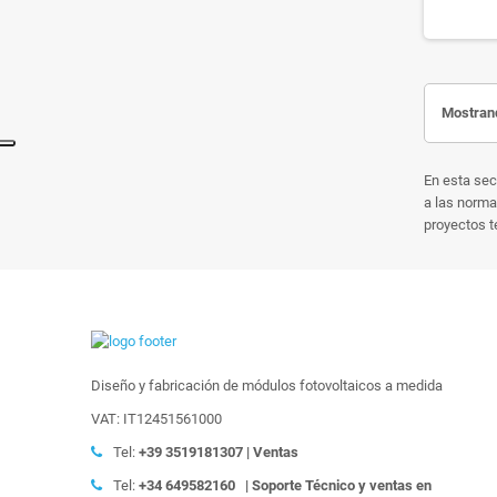
Mostrand
En esta sec
a las norma
proyectos t
Diseño y fabricación de módulos fotovoltaicos a medida
VAT: IT12451561000
Tel:
+39
3519181307 | Ventas
Tel:
+34 649582160
| Soporte Técnico y ventas en