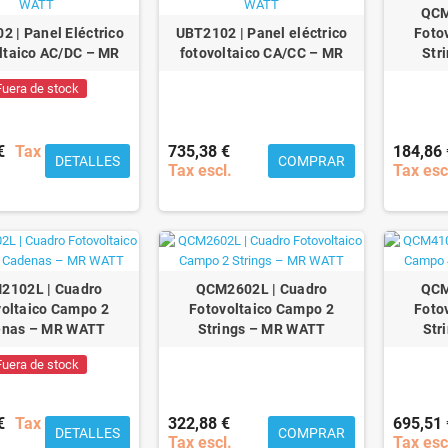
QCM
 | Panel Eléctrico
UBT2102 | Panel eléctrico
Foto
ltaico AC/DC – MR
fotovoltaico CA/CC – MR
Str
Fuera de stock
€
Tax
735,38 €
184,86 
DETALLES
COMPRAR
Tax escl.
Tax esc
2102L | Cuadro
QCM2602L | Cuadro
QCM
voltaico Campo 2
Fotovoltaico Campo 2
Foto
enas – MR WATT
Strings – MR WATT
Str
Fuera de stock
€
Tax
322,88 €
695,51 
DETALLES
COMPRAR
Tax escl.
Tax esc