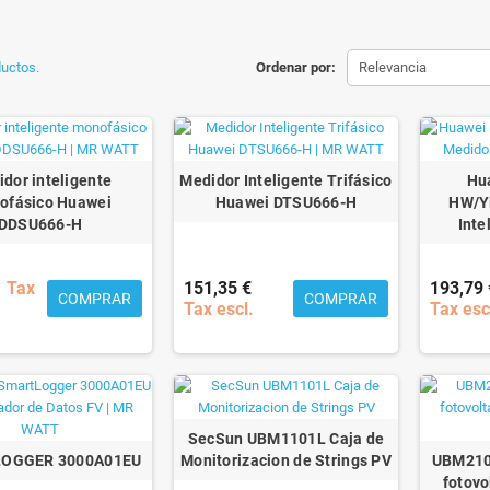
uctos.
Ordenar por:
Relevancia
dor inteligente
Medidor Inteligente Trifásico
Hu
ofásico Huawei
Huawei DTSU666-H
HW/Y
DDSU666-H
Inte
Tax
151,35 €
193,79 
COMPRAR
COMPRAR
Tax escl.
Tax esc
SecSun UBM1101L Caja de
OGGER 3000A01EU
Monitorizacion de Strings PV
UBM2102
fotovo