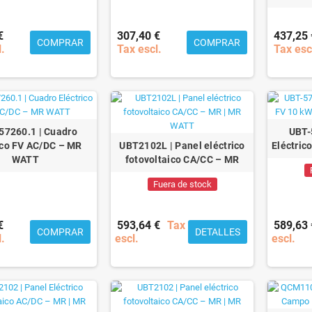
€
307,40 €
437,25 
COMPRAR
COMPRAR
l.
Tax escl.
Tax esc
7260.1 | Cuadro
UBT-
ico FV AC/DC – MR
UBT2102L | Panel eléctrico
Eléctric
WATT
fotovoltaico CA/CC – MR
Fuera de stock
€
593,64 €
Tax
589,63 
COMPRAR
DETALLES
l.
escl.
escl.