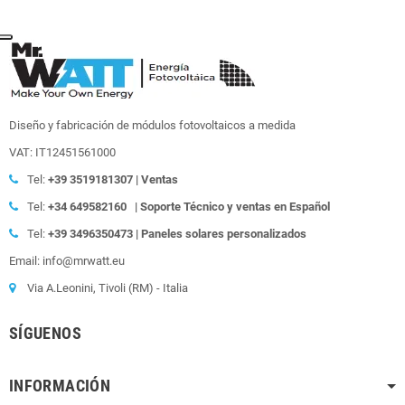
Diseño y fabricación de módulos fotovoltaicos a medida
VAT: IT12451561000
Tel:
+39
3519181307 | Ventas
Tel:
+34 649582160
| Soporte Técnico y ventas en Español
Tel:
+39
3496350473 | Paneles solares personalizados
Email: info@mrwatt.eu
Via A.Leonini, Tivoli (RM) - Italia
SÍGUENOS
INFORMACIÓN