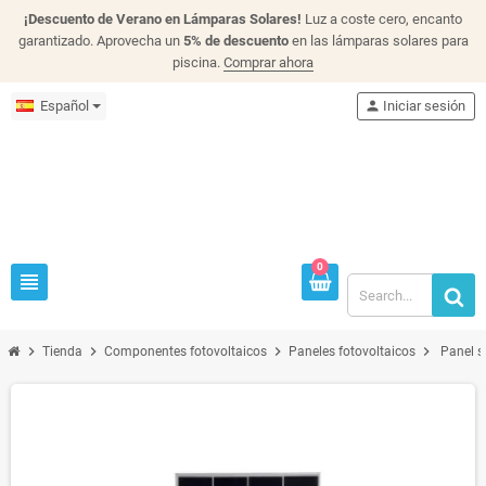
¡Descuento de Verano en Lámparas Solares!
Luz a coste cero, encanto
garantizado. Aprovecha un
5% de descuento
en las lámparas solares para
piscina.
Comprar ahora
Español
person
Iniciar sesión
0
view_headline
chevron_right
chevron_right
chevron_right
chevron_right
Tienda
Componentes fotovoltaicos
Paneles fotovoltaicos
Panel s