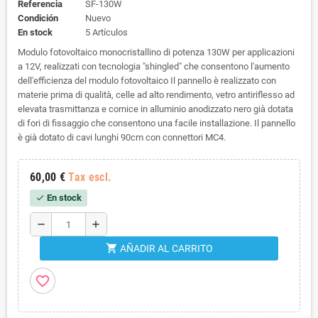
Referencia
SF-130W
Condición
Nuevo
En stock
5 Artículos
Modulo fotovoltaico monocristallino di potenza 130W per applicazioni
a 12V, realizzati con tecnologia "shingled" che consentono l'aumento
dell'efficienza del modulo fotovoltaico Il pannello è realizzato con
materie prima di qualità, celle ad alto rendimento, vetro antiriflesso ad
elevata trasmittanza e cornice in alluminio anodizzato nero già dotata
di fori di fissaggio che consentono una facile installazione. Il pannello
è già dotato di cavi lunghi 90cm con connettori MC4.
60,00 €
Tax escl.
En stock
check
remove
add
shopping_cart
AÑADIR AL CARRITO
favorite_border