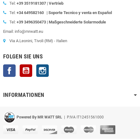
Tel:
+39
3519181307 | Vertrieb
Tel:
+34 649582160
|
Soporte Tecnico y venta en Español
Tel:
+39
3496350473 | Maßgeschneiderte Solarmodule
Email: info@mrwatt.eu
Via A.Leonini, Tivoli (RM) - Italien
FOLGEN SIE UNS
Facebook
YouTube
Instagram
INFORMATIONEN
Powered By MR WATT SRL
| P.IVA IT12451561000