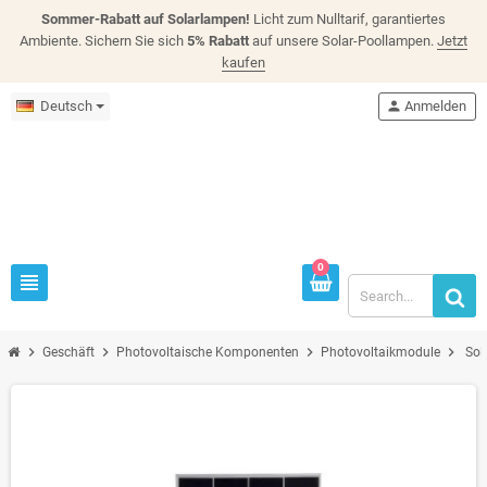
Sommer-Rabatt auf Solarlampen!
Licht zum Nulltarif, garantiertes
Ambiente. Sichern Sie sich
5% Rabatt
auf unsere Solar-Poollampen.
Jetzt
kaufen
Deutsch
person
Anmelden
0
view_headline
chevron_right
chevron_right
chevron_right
chevron_right
Geschäft
Photovoltaische Komponenten
Photovoltaikmodule
Sol