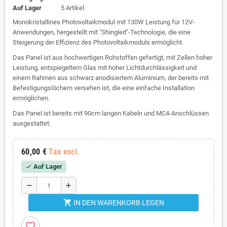
Auf Lager
5 Artikel
Monokristallines Photovoltaikmodul mit 130W Leistung für 12V-
Anwendungen, hergestellt mit "Shingled"-Technologie, die eine
Steigerung der Effizienz des Photovoltaikmoduls ermöglicht.
Das Panel ist aus hochwertigen Rohstoffen gefertigt, mit Zellen hoher
Leistung, entspiegeltem Glas mit hoher Lichtdurchlässigkeit und
einem Rahmen aus schwarz anodisiertem Aluminium, der bereits mit
Befestigungslöchern versehen ist, die eine einfache Installation
ermöglichen.
Das Panel ist bereits mit 90cm langen Kabeln und MC4-Anschlüssen
ausgestattet.
60,00 €
Tax escl.
Auf Lager
check
remove
add
shopping_cart
IN DEN WARENKORB LEGEN
favorite_border