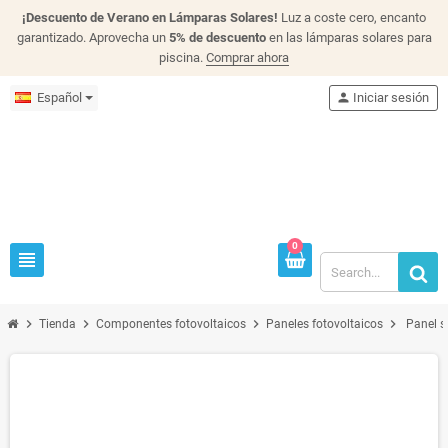
¡Descuento de Verano en Lámparas Solares!
Luz a coste cero, encanto
garantizado. Aprovecha un
5% de descuento
en las lámparas solares para
piscina.
Comprar ahora
Español
person
Iniciar sesión
0
view_headline
chevron_right
chevron_right
chevron_right
chevron_right
Tienda
Componentes fotovoltaicos
Paneles fotovoltaicos
Panel s