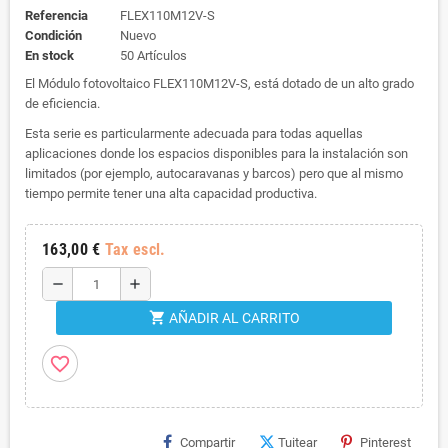
Referencia
FLEX110M12V-S
Condición
Nuevo
En stock
50 Artículos
El Módulo fotovoltaico FLEX110M12V-S, está dotado de un alto grado
de eficiencia.
Esta serie es particularmente adecuada para todas aquellas
aplicaciones donde los espacios disponibles para la instalación son
limitados (por ejemplo, autocaravanas y barcos) pero que al mismo
tiempo permite tener una alta capacidad productiva.
163,00 €
Tax escl.
remove
add
shopping_cart
AÑADIR AL CARRITO
favorite_border
Compartir
Tuitear
Pinterest