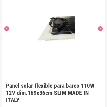
chevron_left
chevron_right
Panel solar flexible para barco 110W
12V dim.169x36cm SLIM MADE IN
ITALY