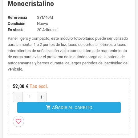
Monocristalino
Referencia
SYM40M
Condición
Nuevo
En stock
20 Artículos
Panel ligero y compacto, este módulo fotovoltaico puede ser utilizado
para alimentar 1 o 2 puntos de luz, luces de cortesía, letreros o luces
intermitentes de señalización vial o como sistema de mantenimiento
de carga para evitar el problema de la autodescarga de la batería de
autocaravanas y barcos durante los largos periodos de inactividad del
vehículo.
52,00 €
Tax escl.
remove
add
shopping_cart
AÑADIR AL CARRITO
favorite_border