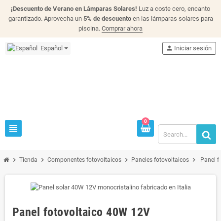
¡Descuento de Verano en Lámparas Solares!
Luz a coste cero, encanto
garantizado. Aprovecha un
5% de descuento
en las lámparas solares para
piscina.
Comprar ahora
Español
person
Iniciar sesión
0
view_headline
chevron_right
chevron_right
chevron_right
chevron_right
Tienda
Componentes fotovoltaicos
Paneles fotovoltaicos
Panel f
Panel fotovoltaico 40W 12V