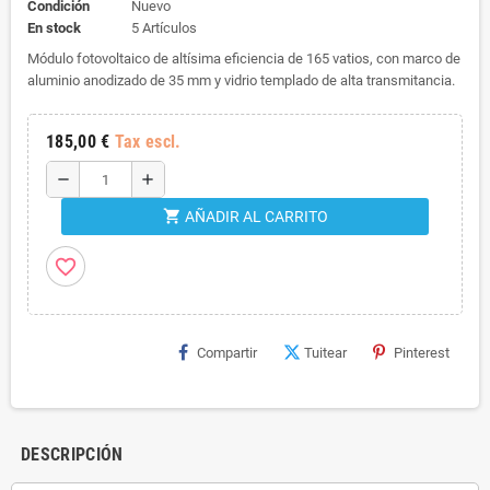
Condición
Nuevo
En stock
5 Artículos
Módulo fotovoltaico de altísima eficiencia de 165 vatios, con marco de
aluminio anodizado de 35 mm y vidrio templado de alta transmitancia.
185,00 €
Tax escl.
remove
add
shopping_cart
AÑADIR AL CARRITO
favorite_border
Compartir
Tuitear
Pinterest
DESCRIPCIÓN