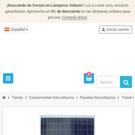
¡Descuento de Verano en Lámparas Solares!
Luz a coste cero, encanto
garantizado. Aprovecha un
5% de descuento
en las lámparas solares para
piscina.
Comprar ahora
Español
person
Iniciar sesión
0
view_headline
chevron_right
chevron_right
chevron_right
chevron_right
Tienda
Componentes fotovoltaicos
Paneles fotovoltaicos
Panel f